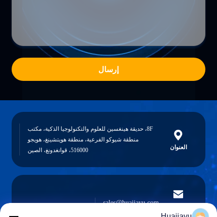
إرسال
8F، حديقة هينغسين للعلوم والتكنولوجيا الذكية، مكتب
منطقة شيوكو الفرعية، منطقة هويتشينغ، هويجو
العنوان
516000، قوانغدونغ، الصين
sales@huajiayu.com
البريد
الإلكتروني
Huajiayu