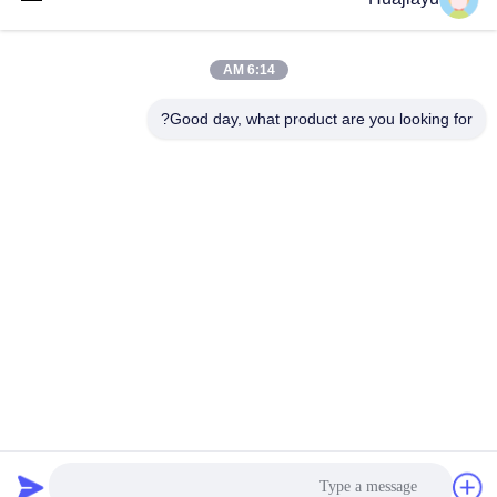
6:14 AM
0086-18664306976
Good day, what product are you looking for?
الهاتف
Guangdong Huajiayu Technology Co., Ltd
Guangdong Huajiayu Technology Co., Ltd
نتحدث الآن