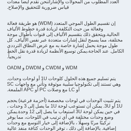
العدد المطلوب من المحولات والإشاراتنحن نقدم أيضاً معدات
قياس ضرورية للتحقيق والإصلاح.
إن تقسيم الطول الموجي المتعدد (WDM) هو طريقة فعالة
وفعالة من حيث التكلفة لزيادة قدرة خطوط الألياف
الحالية.ويتحقق ذلك بتقسيم الألياف إلى قنوات بأطوال موجة
مختلفة، مما يسمح لنقل إشارات متعددة عبر نفس الألياف. كل
طول موجة يحمل إشارة خاصة به مع عرض النطاق الترددي
الكامل. عند الحاجة،يمكن توسيع الأنظمة لزيادة قدرة نقل الخط
تدريجياً.
WDM و CWDM و DWDM و OADM
يتم تسليم جميع هذه الحلول كلوحات 1U أو لوحات وحدات.
وهي تستند إلى تكنولوجيا سلبية موثوقة وتأتي مع واجهات SC
أو LC مع وصلات PC أو APC الملمعة.
يتم تثبيت الوحدات في لوحات مخصصة (أحزمة فرعية) بحجم
1U أو 3U. يمكن أن تستوعب لوحة 1U ما يصل إلى 3 وحدات ،
في حين يمكن لوحة 3U استيعاب ما يصل إلى 12 وحدة.يمكن
وضع وحدات مختلفة في أي ترتيب في اللوحات، مما يوفر
تركيبًا مرنًا وسهلًا ، بالإضافة إلى خيار التوسع مع وحدات
إضافية. بالإضافة إلى ذلك ، توفر الوحدات كثافة منفذ عالية