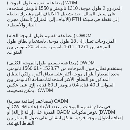
WDM (مضاعفة تقسيم طول الموجة)
المزدوج 2 طول موجة، 1310 نانومتر و 1550 نانومتر تستخدم،
على سبيل المثال، عند تشغيل 1 الألياف إلى مشترك، نقطة
إلى نقطة في شبكة FTH (الألياف إلى المنزل) (أسفل مجرى
التيار والأسفل).
CWDM (مضاعفة تقسيم طول الموجة الخام)
المزدوجات تصل إلى 18 طول موجة، باستخدام نطاق طول
الموجة من 1271 - 1611 نانومتر. مسافة 20 نانومتر بين
القنوات.
DWDM (مضاعفة تقسيم طول الموجة الكثيف)
يستخدم نطاق طول الموجات من 1528.77 - 1560.61 نانومتر.
يحدد المعيار أطوال موجة أكثر على نطاق أكبر ، ولكن النطاق
المذكور هو النطاق الأكثر استخدامًا.مسافة 8 نانومتر بين
القنوات لـ 40 قناة، 0.4 نانومتر لـ 80 قناة ، إلخ. على عكس
CWDM ، يمكن تضخيمه.
OADM (مضاعف إضافية بصرية)
في نظام تقسيم الموجات متعدد الأبعاد (عادة CWDM أو
DWDM) ،توفر مكونات OADM القدرة على إزالة (إزالة) أو
إضافة أطوال موجة فردية بشكل انتقائي على طول المسار بين
النقاط النهائية.