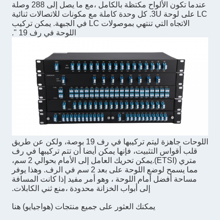
عندما تكون الألواح مكتظة بالكامل ،مع ما يصل إلى 288 وصلة
LC على لوحة 3U. كل وحدة كاملة مع مكونات للاتصالات ثنائية
الاتجاه التي تنتهي بموصولات LC في الجبهة. يمكن تركيب
اللوحة في رف 19 ".
اللوحات جاهزة ليتم تركيبها في رف 19 بوصة، ولكن عن طريق
قلب أقواس التثبيت، فإنها يمكن أيضا أن تتم تركيبها في رف
متري (ETSI).يمكن تحريك العامل إلى الأمام بحوالي 2 سم،
مما يسمح لوضع اللوحة على بعد 2 سم في الرف. وهذا يوفر
مساحة أفضل أمام اللوحة ، وهو أمر مفيد إذا كانت المسافة
إلى أبواب الخزانة محدودة ،منع ثني الكابلات.
يمكنك العثور على جميع منتجات (هواجيايو) هنا