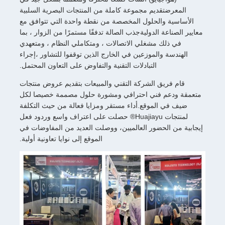
المعرضتقديم مجموعة كاملة من المنتجات البصرية السلبية
الأساسية والحلول المخصصة من نقطة واحدة التي تتوافق مع
معايير الصناعة الدوليةجذب الصالة تدفقًا مستمرًا من الزوار ، بما
في ذلك مشغلي الاتصالات ، ومتكاملي النظام ، ومتعهدي
الهندسة والموزعين في الخارج الذين توقفوا للتشاور ،إجراء
التبادلات التقنية والتفاوض على التعاون المحتمل.
قام فريق الشركة التقني والمبيعات بتقديم عروض منتجات
متعمقة ودعم فني احترافي ومشورة حلول مصممة خصيصا لكل
ضيف في الموقع.أداء مستقر ومزايا فعالة من حيث التكلفة
لمنتجات Huajiayu® حصلت على اعتراف واسع وردود فعل
إيجابية من الحضور العالميين، ووصلت العديد من المفاوضات في
الموقع إلى نوايا تعاونية أولية.