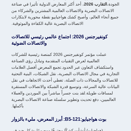
الجودة،
التقارب 2026
، أحد أكثر المعارض الدولية تأثيرا في صناعة
الاتصالات البصرية والاتصالات العالمية.المشترين والشركاء من
جميع أنحاء العالم، وأصبح كشك هواجياييو نقطة محورية لابتكارات
الاتصالات البصرية عالية الكفاءة والموثوقية.
كونفيرجنس 2026: اجتماع عالمي رئيسي للاتصالات
والاتصالات الضوئية
عملت مؤتمر كونفيرجنس 2026 كمنصة رئيسية للشركات
العالمية لعرض التقنيات المتقدمة وتبادل رؤى الصناعة
واستكشاف التعاون عبر الحدود.تجمع المعرض أفضل العلامات
التجارية في مجال الاتصالات البصرية، نقل الشبكات، البنية التحتية
للاتصالات والمجالات ذات الصلة، تغطي أحدث الاتجاهات في نقل
البيانات عالية السرعة، وتوسيع قدرة الشبكة والاتصالات المستقرة
لمسافات طويلة.لقد بنت جسراً مباشراً بين الموردين والعملاء
العالميين، دفع تحديث وتطوير سلسلة صناعة الاتصالات البصرية
بأكملها.
بوت هواجيايو:B5-121: أبرز المعرض، مليء بالزوار
(هواجيايو) أنشأت كشكًا محترفًا ومصممًا بشكل جيد في