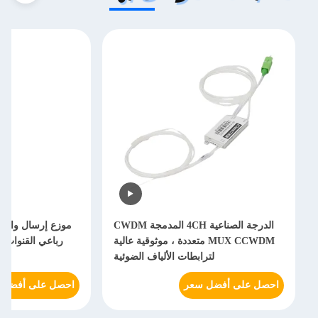
الدرجة الصناعية 4CH المدمجة CWDM
MUX CCWDM متعددة ، موثوقية عالية
رباعي القنوات م
لترابطات الألياف الضوئية
الا
احصل على أفضل سعر
احصل على أفضل 