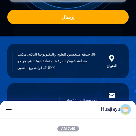
إرسال
8F، حديقة هينغسين للعلوم والتكنولوجيا الذكية، مكتب
منطقة شيوكو الفرعية، منطقة هويتشينغ، هويجو
العنوان
516000، قوانغدونغ، الصين
sales@huajiayu.com
البريد
الإلكتروني
Huajiayu
7:40 AM