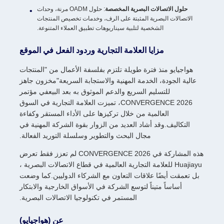
حلول الاتصالات البصرية المخصصة
: حلول OADM مرنة، وحدات
الاتصالات البصرية المثبتة على الرف، وخدمات تخصيص المنتجات
الشخصية لتلبية سيناريوهات تطبيق العملاء المتنوعة.
مزايا العلامة التجارية وردود الفعل في الموقع
هواجيايو منذ فترة طويلة تلتزم بفلسفة الأعمال من "المنتجات
عالية الجودة، الخدمة المهنية والاستجابة السريعة"مخزون جاهز
للتسليم السريع والدعم الموثوق به بعد البيعفي مؤتمر
CONVERGENCE 2026، تميزت العلامة التجارية في السوق
العالمية من خلال تركيزها على الأداء المستقر وكفاءة
التكاليف.وقد أشاد العديد من الزوار بقوة الشركة المهنية في
مجال البحث والتطوير وسلسلة التوريد الفعالة.
هذه المشاركة في CONVERGENCE 2026 لم تعزز فقط تعرض
Huajiayu للعلامة التجارية العالمية في قطاع الاتصالات البصرية ،
بل تعمقت أيضًا علاقات التعاون مع الشركاء الدوليين.كما وضعت
أساساً متيناً لتوسع الشركة في الأسواق الخارجية والابتكار
المستمر في تكنولوجيا الاتصالات البصرية.
عن (هواجيايو)