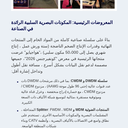
المعروضات الرئيسية: المكونات البصرية السلبية الرائدة
في الصناعة
بناءً على سلسلة صناعية كاملة من المواد الخام إلى المنتجات
النهائية وقدرات الإنتاج الضخم الناضجة (ستة ورش عمل ، إنتاج
شهري يصل إلى 50،000 مكون سلبي) ،"هواجيايو" عرضت
منتجاتها الرئيسية في معرض "كونفيرجنس 2026"، جميعها
مصممة لدعم نقل البيانات بشكل أسرع ، مسافة نقل أطول
وتداخل إشارة أقل:
سلسلة DWDM و CWDM
: بما في ذلك مرشحات DWDM ذات
عدد قنوات عالية (حتى 96 طول موجة AAWG) ، مزدوج CWDM /
مزدوج CWDM ، مع خسارة إدراج منخفضة ، وعزل قناة عالية
وموثوقية مستقرة ،مثالية لتوسيع شبكة الألياف ذات السعة
الكبيرة.
المنتجات الضوئية WDM و Splitter
: FWDM ، WDM المتداخلة ،
المقسّمات البصرية والمكونات الأساسية الأخرى ، تستخدم على
نطاق واسع في الاتصالات بالألياف البصرية ، وأنظمة CATV وبناء
شبكات المنطقة الواسعة.