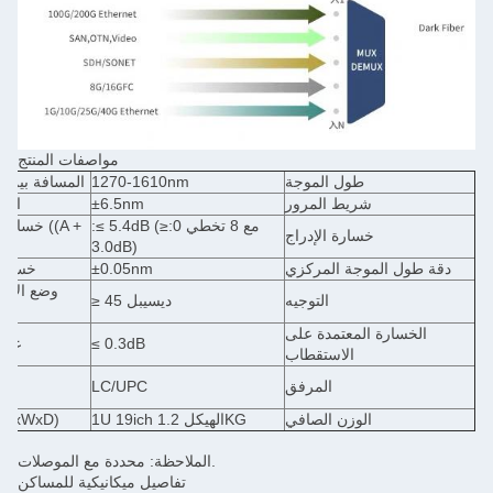
مواصفات المنتج
طول الموجة
1270-1610nm
المسافة بين القنو
شريط المرور
±6.5nm
التكنولو
:≤ 5.4dB (مع 8 تخطي 0:≤
خسارة الرابط ((
خسارة الإدراج
3.0dB)
دقة طول الموجة المركزي
±0.05nm
خسارة العا
وضع الاستقط
التوجيه
≥ 45 ديسيبل
التش
الخسارة المعتمدة على
≤ 0.3dB
عزل القن
الاستقطاب
المرفق
LC/UPC
الحرا
الوزن الصافي
1U 19ich الهيكل 1.2KG
الأبعاد (HxWxD)
الملاحظة: محددة مع الموصلات.
تفاصيل ميكانيكية للمساكن