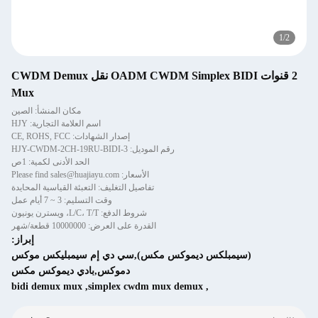
1
/
2
2 قنوات OADM CWDM Simplex BIDI نقل CWDM Demux
Mux
مكان المنشأ: الصين
اسم العلامة التجارية: HJY
إصدار الشهادات: CE, ROHS, FCC
رقم الموديل: HJY-CWDM-2CH-19RU-BIDI-3
الحد الأدنى لكمية: 1ص
الأسعار: Please find sales@huajiayu.com
تفاصيل التغليف: التعبئة القياسية المحايدة
وقت التسليم: 3 ~ 7 أيام عمل
شروط الدفع: L/C، T/T، ويسترن يونيون
القدرة على العرض: 10000000 قطعة/شهر
إبراز:
(سيمبلكس ديموكس مكس),سي دي إم سيمبليكس موكس
دموكس,بادي ديموكس مكس
bidi demux mux
,
simplex cwdm mux demux
,