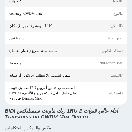
1القنوات:
2 قنوات
2النوع:
CWDM mux أو demux
3السكن:
1U 19 بوصة رف جبل الإسكان
4com_port:
سيمبلكس
5منافذ التكوين:
شاشة، منفذ سريع (اختيار العميل)
6Insertion_loss:
منخفضة
7التثبيت:
سهل التثبيت، ولا يتطلب أي تكوين أو صيانة
استخدمه مع قناتين أخريين 1RU صندوق تثبيت
8استخدام:
على حامل، ناقل حركة مزدوج الألياف، CWDM
Mux وDemux في زوج
أداء عالي قنوات 2 1RU ريك ماونت سيمبليكس BIDI
Transmission CWDM Mux Demux
المكس والدمكس المتكاملين