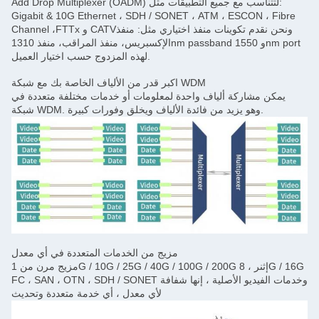
Add Drop Multiplexer (OADM) لتتناسب مع جميع التطبيقات مثل:
Gigabit & 10G Ethernet ، SDH / SONET ، ATM ، ESCON ، Fibre
Channel ،FTTx و CATVونحن نقدم تكوينات منفذ اختياري مثل: منفذ
الإكسبريس، منفذ المراقب، منفذ 1310nm passband و 1550nm port
لهذه المزدوج حسب اختيار العميل.
اكبر قدر من الألياف الخاصة بك مع شبكة WDM
يمكن مشاركة ألياف واحدة لمعلومات أو خدمات مختلفة متعددة في
شبكة WDM. وهو يزيد من فائدة الألياف ويخلق وفورات كبيرة.
مزيج من الخدمات المتعددة في أي معدل
مزيج مرن من 1G / 10G / 25G / 40G / 100G / 200G إثنر ، 8G / 16G
FC ، SAN ، OTN ، SDH / SONET وخدمات الفيديو الأصلية ، إنها شفافة
لأي معدل ، أي خدمة متعددة وتحديث