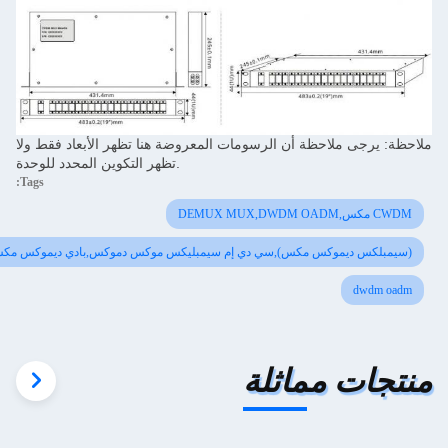
احظة: يرجى ملاحظة أن الرسومات المعروضة هنا تظهر الأبعاد فقط ولا
تظهر التكوين المحدد للوحدة.
Tags:
CWDM مكس,DEMUX MUX,DWDM OADM
(سيمبلكس ديموكس مكس),سي دي إم سيمبليكس موكس دموكس,بادي ديموكس مكس
dwdm oadm
نتجات مماثلة