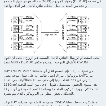
يتم الجمع بين جهاز المزدوج (MUX) وجهاز المزدوج (DEMUX) في قطعة
واحدة من المعدات لنقل البيانات ثنائي الاتجاه عبر ألياف واحدة.
يجب استخدام الإرسال الثنائي الاتجاه البسيط في أزواج ، يجب أن تكون
منفذ MUX / DEMUX للأطوال الموجية المحددة عكس CWDM
HJY CWDM Mux / Demux هي تقنية سلبية ، فإنها تسمح لنقل أي
بروتوكول عبر الرابط ، طالما أنه على طول موجة معين (أيT1 عبر
الألياف في 1570nm نقلت جنبا إلى جنب مع 10Gbps إثنتران في
1590nm)هذا يسمح بالتحقق المستقبلي طويل الأجل من البنية التحتية
للشبكة لأن أجهزة التركيب المتعددة ببساطة تكسر الضوء في أي سرعة
للشبكة ، بغض النظر عن البروتوكول الذي يتم نشره.
توفر HJY مجموعة كاملة من وحدات CWDM Mux Demux و Optical