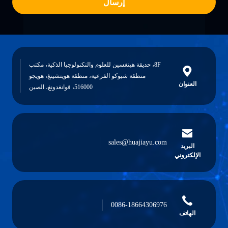
إرسال
8F، حديقة هينغسين للعلوم والتكنولوجيا الذكية، مكتب
منطقة شيوكو الفرعية، منطقة هويتشينغ، هويجو
العنوان
516000، قوانغدونغ، الصين
sales@huajiayu.com
البريد
الإلكتروني
0086-18664306976
الهاتف