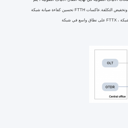
تحسين كفاءة صيانة شبكة FTTH وتخفيض التكلفة.عاكسات FBG هي الخيار المثالي للألياف البصرية لمراقبة خطوط الألياف البصرية، ويمكن استخدامه