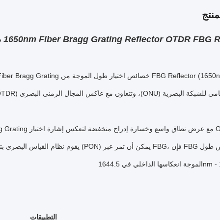
نتج
ع عاكس المجال الزمني البصري (OTDR) لتحقيق الكشف السريع والدقيق عن خطأ الشبكة البصرية.
يقوم نظام القياس البصري بتوليد نطاق معين 
1644.5nm - 1655.
التطبيقات