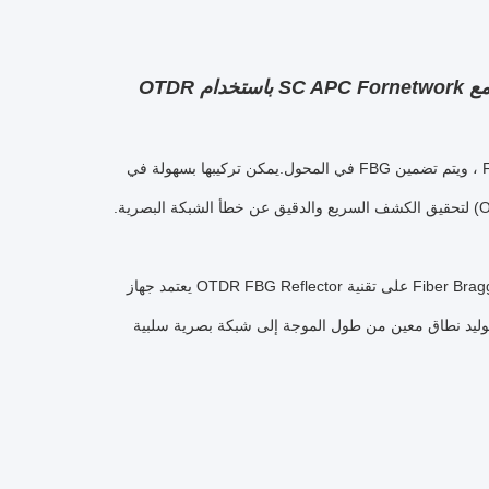
1650nm Fiber Bragg Grating Reflector OTDR FBG Reflector مع SC APC Fornetwork باستخدام OTDR
يستخدم FBG Reflector (1650nm) خصائص اختيار طول الموجة من Fiber Bragg Grating ، ويتم تضمين FBG في المحول.يمكن تركيبها بسهولة في
يعتمد جهاز OTDR FBG Reflector على تقنية Fiber Bragg Grating مع عرض نطاق واسع وخسارة إدراج منخفضة لتعكس إشارة اختبار OTDR.عندما
من طول الموجة إلى شبكة بصرية سلبية (PON) يمكن أن تمر عبر FBG، فإن FBG سوف تعكس طول