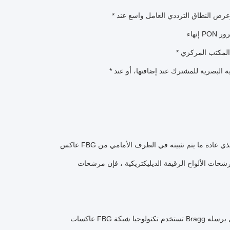
* إنشاء انعكاس عال وعرض النطاق الترددي العامل واسع عند
مرور
* تحقق من الاستمرارية البصرية للمشترك عند إضافتها، أو عند
عاكس FBG هو مرشح انتقائي طول الموجةالذي عادة ما يتم تثبيته في الطرف الأمامي من ONU من الشبكة البصرية لتحقيق الكشف الدقيق والسريع
عاكسات FBG تستخدم تكنولوجيا شبكة Bragg للألياف لعكس ما يقرب من 100٪ من نبض الضوء الاختبار الذي يرسله OTDR على جانب OLT من