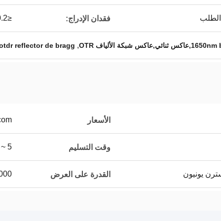
 الطلب
≤0.2 ديسيبل
فقدان الإدراج:
,
otdr reflector de bragg
.com
الأسعار
5 ~ 7 أيام عمل
وقت التسليم
000000
القدرة على العرض