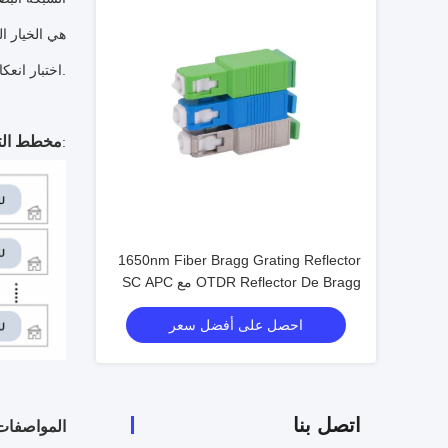
على نطاق واسع في شبكة FTTX ، شبكة PON ، اختبار انعكاس غرفة الكمبيوتر المركزية ، الكشف عن وصلة نظام الاتصالات ، إلخ.
مخطط الت
:
1650nm Fiber Bragg Grating Reflector
OTDR Reflector De Bragg مع SC APC
Fornetwork
احصل على أفضل سعر
اتصل بنا
المواصفات