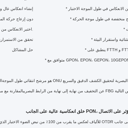
من الانعكاس في طول الموجة الاختبار
راج منخفضة في طول موجة الحركة
إنهاء PON دون إزعاج حركة ال
ت
* اختبر الانعكاس من المكتب المركزي.
ثنائية واستقرار البيئة
حل المشاكل
 GPON، EPON، GEPON، 10GEPON، NGPON
لجانب PON، والتي لن تؤثر على الاتصال