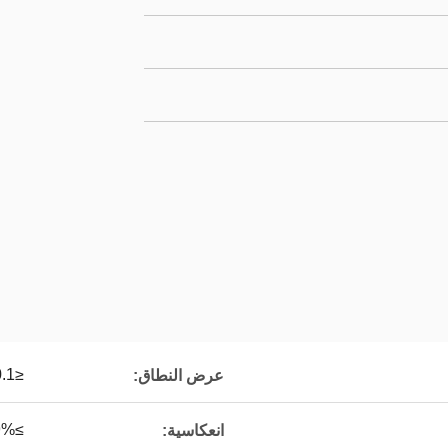
≤0.1 نانومتر
عرض النطاق:
≥99%
انعكاسية: