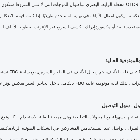
محطة الرابط البصري ،وأطوال الموجات التي لا تلبي الشروط ستكون مع ضبابية 
كسة ، يكون اتصال الألياف في نهاية المستخدم طبيعيًا. إذا كانت قيمة الانعكاس
مستخدم تالفة أو مكسورةإدراك الكشف السريع عبر الإنترنت لخطوط الألياف الضو
الموثوقية العالية
ول ، سهل التوصيل
رية بسرعة ودقة مهمة بشكل خاص لصيانة الشبكة البصريةمن خلال تثبيت مرشحات 