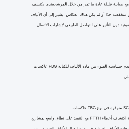
قليلة عادة ما تمر من خلال المرشحعندما يكتشف OTDR وجود إشارة
 منخفضة جدًا أو لم يكن هناك انعكاس ،يشير إلى أن الألياف
ئية دون التأثير على التواصل الطبيعي لإشارات الاتصال
عاكسات FBG تستخدم حساسية الضوء من مادة الألياف للكتابة FBG على قلب الألياف، يتم إدخال الألياف في الحاجز السريري،ومساحة FBG مغطاة
مع التنفيذ على نطاق واسع لمشاريع FTTH الألياف إلى المنزل ، يواصل عدد المستخدمين المشاركين في الشبكات الضوئية الزيادة.كيفية اكتشاف أخطاء
الألياف الضوئية في نهاية اتصال الألياف الضوئية ، يتم