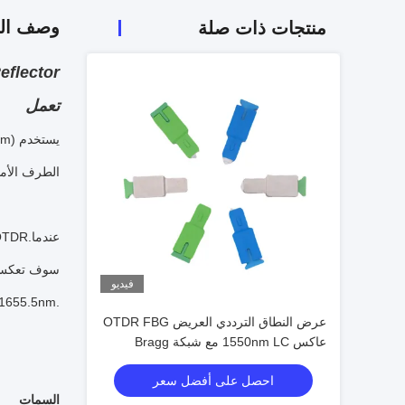
وصف الم
منتجات ذات صلة
تعمل
الطرف الأمامي للشبكة البصرية (ONU)، وتتعاون م
فيديو
الموجة انعكاسها الداخلي في .5nm
عرض النطاق الترددي العريض OTDR FBG
عاكس 1550nm LC مع شبكة Bragg
الألياف لإشارة الاختبار
احصل على أفضل سعر
السمات