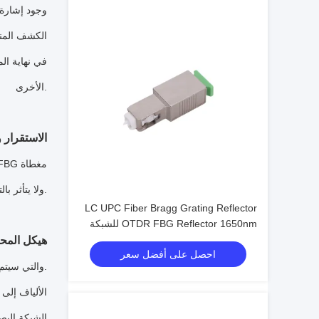
الكشف المنع
في نهاية ال
الأخرى.
الاستقرار و
بالكامل داخل الحاجز السيراميكيلن يؤثر على FBG ولا يتأثر بالتراب ، لذلك لديه موثوقية عالية.
LC UPC Fiber Bragg Grating Reflector
OTDR FBG Reflector 1650nm للشبكة
البصرية ONU
هيكل المح
احصل على أفضل سعر
عاكسات FBG متوفرة في نوع SC ونوع LC ، والتي سيتم تفاعلها بسهولة مع المحولات التقليدية وهي مريحة للغاية للاستخدام.
الشبكة البص