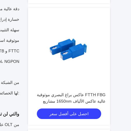
* دقة عالية 
* خسارة إد
* سهلة التثبي
* موثوقية است
* ينطبق على FTTH و FTTB و FTTC
* متوافق مع
عن التخفيف من نهاية إلى نهاية من الرابط البصريبالمقارنة مع مرشحات الألواح الرقيقة الديليكتريكية ، فإن مرشحات FBG لها الخصائص التالية:
FTTH FBG عاكس براغ البصري موثوقية
عالية عاكس الألياف 1650nm مشاريع
FTTH
احصل على أفضل سعر
خلق انعكاسية عالية على ا