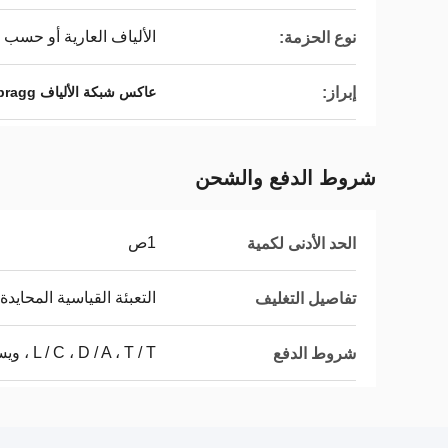
الألياف العارية أو حسب
نوع الحزمة:
إبراز:
عاكس شبكة الألياف 1650nm bragg,عاكس ثنائي,عاكس شبكة الألياف OTR
شروط الدفع والشحن
1ص
الحد الأدنى لكمية
التعبئة القياسية المحايدة
تفاصيل التغليف
L / C ، D / A ، T / T ، ويسترن يونيون
شروط الدفع