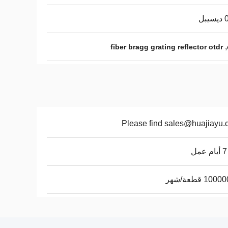
,
fiber bragg grating reflector otdr
Please find sales@huajiayu
10 قطعة/شهر