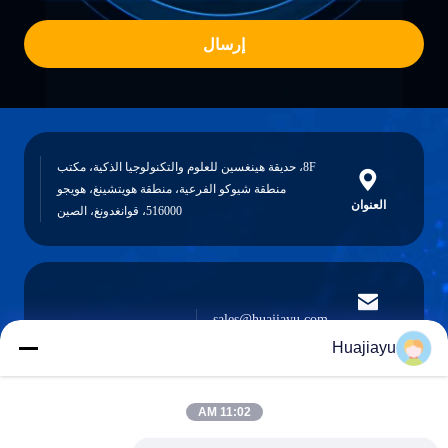
إرسال
8F، حديقة هينغسين للعلوم والتكنولوجيا الذكية، مكتب
منطقة شيوكو الفرعية، منطقة هويتشينغ، هويجو
العنوان
516000، قوانغدونغ، الصين
sales@huajiayu.com
البريد
الإلكتروني
Huajiayu
11:02 AM
0086-18664306976