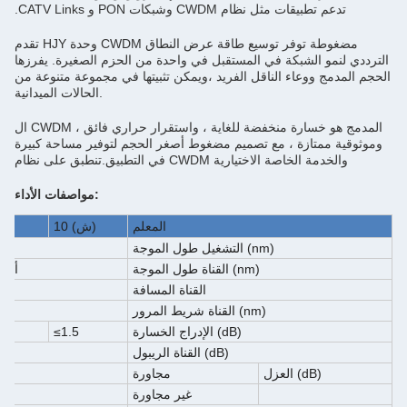
تدعم تطبيقات مثل نظام CWDM وشبكات PON و CATV Links.
تقدم HJY وحدة CWDM مضغوطة توفر توسيع طاقة عرض النطاق
الترددي لنمو الشبكة في المستقبل في واحدة من الحزم الصغيرة. يفرزها
الحجم المدمج ووعاء الناقل الفريد ،ويمكن تثبيتها في مجموعة متنوعة من
الحالات الميدانية.
ال CWDM المدمج هو خسارة منخفضة للغاية ، واستقرار حراري فائق ،
وموثوقية ممتازة ، مع تصميم مضغوط أصغر الحجم لتوفير مساحة كبيرة
في التطبيق.تنطبق على نظام CWDM والخدمة الخاصة الاختيارية
مواصفات الأداء:
المعلم
(ش)
10
h
(nm)
التشغيل
طول الموجة
(nm)
القناة
طول الموجة
أو
11
القناة
المسافة
(nm)
القناة
شريط المرور
الخسارة (dB)
الإدراج
≤1.5
الريبول (dB)
القناة
العزل (dB)
مجاورة
غير مجاورة