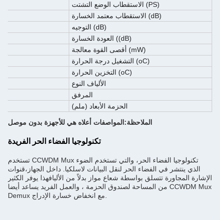
التشتت (PS)
الاستقطاب
الوضع
الخسارة (dB)
الاستقطاب
معتمد
التوجيه (dB)
الخسارة ((dB)
العودة
معالجة (mW)
أقصى
القوة
درجة الحرارة (oC)
التشغيل
(oC)
التخزين
الحرارة
الألياف
النوع
المرفق
الحزمة
الأبعاد (ملم)
الملاحظة:المواصفات أعلاه هي للأجهزة بدون موصل
تكنولوجيا الفضاء الحر الفريدة
تستخدم CCWDM Mux تكنولوجيا الفضاء الحر، والتي تستخدم الضوء
الذي ينتشر في الفضاء الحر لنقل البيانات لاسلكيا. داخل الجهاز،قنوات
الإشارة المجاورة تتسلق بواسطة شعاع مواز بدلاً من الأليافهذا يوفر الكثير
من المساحة لصندوق الحزمة ، والعمل الفريد يساعد أيضا CCWDM Mux
Demux مع انخفاض خسارة الإدراج.