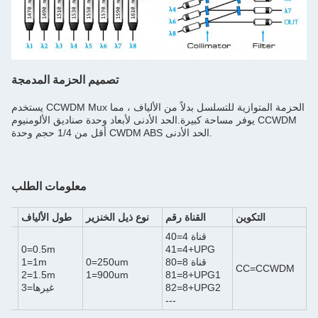
تصميم الحزمة المدمجة
يستخدم CCWDM Mux الحزمة المتوازية للتسلسل بدلاً من الألياف ، مما
يوفر مساحة كبيرة.الحد الأدنى لأبعاد وحدة صناديق الألومنيوم CCWDM
أقل من 1/4 حجم وحدة CWDM ABS الحد الأدنى.
معلومات الطلب
التكوين
القناة رقم
نوع ذيل الخنزير
طول الألياف
40=4 قناة
0=0.5m
41=4+UPG
80=8 قناة
0=250um
1=1m
CC=CCWDM
6
2=1.5m
1=900um
81=8+UPG1
82=8+UPG2
3=غيرها
---