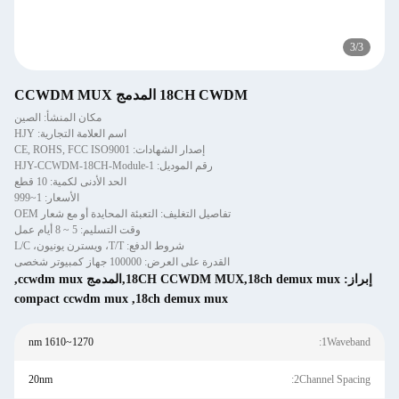
3
/
3
18CH CWDM المدمج CCWDM MUX
مكان المنشأ: الصين
اسم العلامة التجارية: HJY
إصدار الشهادات: CE, ROHS, FCC ISO9001
رقم الموديل: HJY-CCWDM-18CH-Module-1
الحد الأدنى لكمية: 10 قطع
الأسعار: 1~999
تفاصيل التغليف: التعبئة المحايدة أو مع شعار OEM
وقت التسليم: 5 ~ 8 أيام عمل
شروط الدفع: T/T، ويسترن يونيون، L/C
القدرة على العرض: 100000 جهاز كمبيوتر شخصى
إبراز:
18CH CCWDM MUX,18ch demux mux,المدمج ccwdm mux
,
compact ccwdm mux
,
18ch demux mux
1270~1610 nm
1Waveband:
20nm
2Channel Spacing: