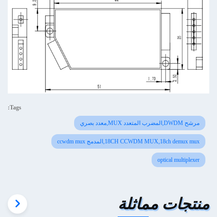
Tags:
مرشح DWDM,المضرب المتعدد MUX,معدد بصري
18CH CCWDM MUX,18ch demux mux,المدمج ccwdm mux
optical multiplexer
منتجات مماثلة