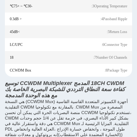
-30℃ ~ +75℃
3Operating Temperature:
< 0.3dB
4Passband Ripple:
>45dB
5Return Loss:
LC/UPC
6Connector Type:
18
7Number Of Channels:
CCWDM Box
8Package Type:
18CH CWDM المدمج CCWDM Multiplexer توسيع
كفاءة سعة النطاق الترددي للشبكة البصرية الخاصة بك
مع هذه الوحدة المدمجة
أجهزة الكمبيوتر المتعددة القاسية القاسية (CCWDM Mux) هي النسخة
المصغرة من CWDM Mux. بالمقارنة مع تكنولوجيا CWDM التقليدية
،تستخدم تكنولوجيا CCWDM منصة البصريات الحرة التي يمكن أن تحسن
بشكل كبير الأداء البصري، في حزمة تقل عن 1/4 حجم وحدات CWDM
التقليدية. المزايا الرئيسية لـ CCWDM Mux هي دقة واستقرار عالية في
طول الموجة ، وانخفاض خسارة الإدراج ،العزلة العالية وانخفاض PDL
((الخسارة المعتمدة على الاستقطاب)إنه بروتوكول و معدلات شفافة