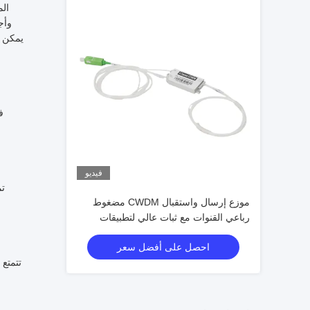
الم
وأج
يمكن ت
فيديو
موزع إرسال واستقبال CWDM مضغوط
رباعي القنوات مع ثبات عالي لتطبيقات
الاتصالات ومراكز البيانات
احصل على أفضل سعر