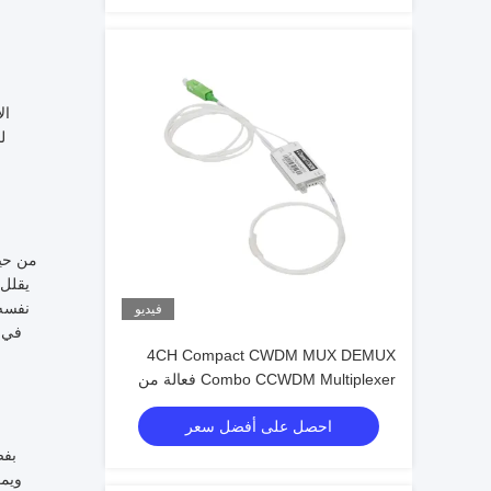
ال
ل
من حيث
يقلل 
نفسه،
فيديو
في د
4CH Compact CWDM MUX DEMUX
Combo CCWDM Multiplexer فعالة من
حيث التكلفة لأنظمة الاتصالات بالألياف
احصل على أفضل سعر
الضوئية
ويمك