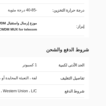
-40-85 درجة مئوية
درجة حرارة التخزين:
موزع إرسال واستقبال CCWDM رباعي القنوات,موزع إرسال واستقبال CWDM مضغوط للاتصالات,وحدة CCWDM عالية الثبات لمركز البيانات
إبراز:
CWDM MUX for telecom
شروط الدفع والشحن
1 كمبيوتر
الحد الأدنى لكمية
لفة ، التعبئة المحايدة أو مع
تفاصيل التغليف
 ، Western Union ، L/C.
شروط الدفع