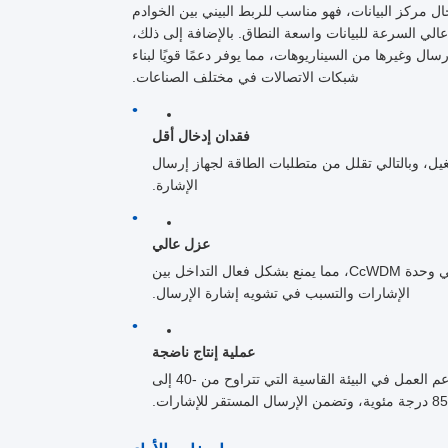
مركز البيانات، فهو مناسب للربط البيني بين الخوادم
 عالي السرعة للبيانات واسعة النطاق. بالإضافة إلى ذلك،
 وغيرها من السيناريوهات، مما يوفر دعمًا قويًا لبناء
شبكات الاتصالات في مختلف الصناعات.
فقدان إدخال أقل
 إشارة أقل أثناء التشغيل، وبالتالي تقلل من متطلبات الطاقة لجهاز إرسال
الإشارة.
عزل عالي
تمكن قيمة العزل الأعلى من عزل الإشارة الكافي أثناء إرسال إشارات متعددة في وحدة CcWDM، مما يمنع بشكل فعال التداخل بين
الإشارات والتسبب في تشويه إشارة الإرسال.
عملية إنتاج ناضجة
تتمتع وحدة CCWDM الخاصة بـ HJY بتقنية إنتاج ناضجة وأداء مستقر وموثوق به، وتدعم العمل في البيئة القاسية التي تتراوح من -40 إلى