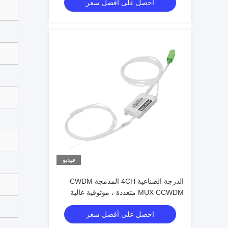
احصل على أفضل سعر
فيديو
الدرجة الصناعية 4CH المدمجة CWDM
MUX CCWDM متعددة ، موثوقية عالية
لترابطات الألياف الضوئية
احصل على أفضل سعر