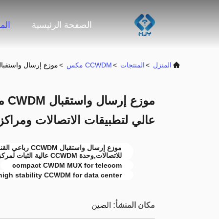
الصفحة الرئيسية
الم
المنزل
>
المنتجات
>
CCWDM مكس
>
موزع إرسال واستقبال CWDM مضغوط رباعي القنوات مع ثبات عالي لتطبيقات الاتصالات ومراكز 
موز
عالي لتطبيقات الاتصالات ومراكز 
للاتصالات,وحدة CCWDM عالية الثبات لمركز البيانات
compact CWDM MUX for telecom
high stability CCWDM for data center
مكان المنشأ:
الصين