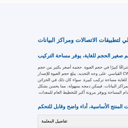
ذا الجهاز 4 Channel Compact CWDM MUX (CCWDM Multiplexer) اختراقًا كبيرًا في حجم العبوة. حجمه أصغر بكثير من حجم
معدات CWDM القياسية، حيث يبلغ حجم العبوة حوالي 10 مرات أصغر من CWDM القياسي. على وجه التحديد، يبلغ حجم العبوة للإصدار
 التصميم صغير الحجم للغاية مساحة تركيب كبيرة. سواء كان ذلك في الخزائن
 لمراكز البيانات، فيمكن دمجه بسهولة، مما يحسن بشكل
م المساحة ويوفر مرونة أكبر للتخطيط العام للمعدات.
تفاصيل المعلمة