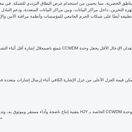
ناطق الحضرية، مما يحسن من استخدام عرض النطاق الترددي للشبكة. في مجال 
هزة التخزين، داخل مراكز البيانات، وبين مراكز البيانات المتعددة، ودعم التبادل
طبيقه أيضًا على شبكات الحرم الجامعي للمؤسسات وأنظمة مراقبة الأمن والإرسال
فقدان الإدخال الأقل يجعل وحدة CCWDM تتمتع باضمحلال
+85 درجة مئوية، وتضمن الإرسال المستقر للإشارات.