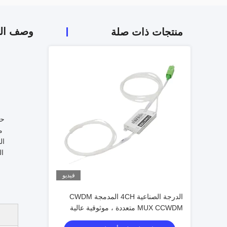
وصف الم
منتجات ذات صلة
ال
فيديو
الدرجة الصناعية 4CH المدمجة CWDM
MUX CCWDM متعددة ، موثوقية عالية
لترابطات الألياف الضوئية