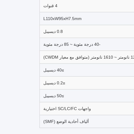
4 قنوات
L110xW95xH7.5mm
0.8 ديسيبل
-40 درجة مئوية ~ 85 درجة مئوية
فق مع معيار CWDM)
≥40 ديسيبل
≤0.2 ديسيبل
≥50 ديسيبل
واجهات SC/LC/FC اختيارية
ألياف أحادية الوضع (SMF)