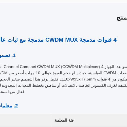
نتج
4 قنوات مدمجة CWDM MUX مدمجة مع ثبات عالي لتطبيقات الاتصالات ومراكز البيانات
1. تصميم صغير الحجم للغاية، يوفر مساحة التركيب
حقق ه
المكون من 4 قنوات L110xW95xH7.5mm فقط. يوفر هذا
كثيفة لغرف الكمبيوتر الخاصة بالاتصالات أو مناطق تخطيط المعدات المحدودة
فعال من استخدا
2. معلمات المنتج الأساسية، أداء واضح وقابل للتحكم
فئة المعلمة