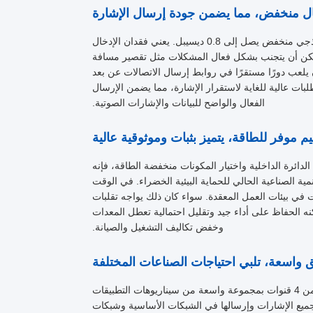
يتميز هذا المضاعف بأداء ممتاز لفقدان الإدخال المنخفض، مع فقدان إدخال نموذجي منخفض يصل إلى 0.8 ديسيبل. يعني فقدان الإدخال
 يمكن أن يتجنب بشكل فعال المشكلات مثل تقصير مسافة
ن يلعب دورًا مستقرًا في روابط إرسال الاتصالات عن بعد
طلبات عالية للغاية لاستقرار الإشارة، مما يضمن الإرسال
الفعال والواضح للبيانات والإشارات الصوتية.
ائرة الداخلية واختيار المكونات منخفضة الطاقة، فإنه
ية الصناعية الحالي للحماية البيئية الخضراء. في الوقت
ت في بيئات العمل المعقدة. سواء كان ذلك يواجه تقلبات
ه الحفاظ على أداء جيد وتقليل احتمالية تعطل المعدات
وخفض تكاليف التشغيل والصيانة.
بفضل أدائه الممتاز وتصميمه المرن، يتمتع هذا المضاعف المدمج CWDM المكون من 4 قنوات بمجموعة واسعة من سيناريوهات التطبيقات
تجميع الإشارات وإرسالها في الشبكات الأساسية وشبكات