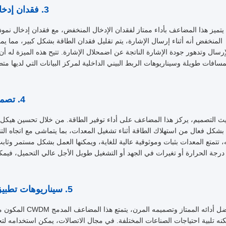
3. فقدان إدخال منخفض، مما يضمن جودة إرسال الإشارة
المنخفض أنه أثناء إرسال الإشارة، يتم تقليل فقدان الطاقة بشكل كبير، مما
إرسال وتدهور جودة الإشارة الناتجة عن اضمحلال الإشارة. تتيح هذه الميزة له أ
مسافات طويلة وسيناريوهات الربط البيني الداخلية لمركز البيانات التي لديها مت
4. تصميم موفر للطاقة، يتميز بثبات وموثوقية عالية
 التصميم، يركز هذا المضاعف على أداء توفير الطاقة. من خلال تحسين هيكل الد
بشكل فعال من استهلاك الطاقة أثناء تشغيل المعدات، بما يتماشى مع اتجاه التنم
 تتمتع المعدات بثبات وموثوقية عالية للغاية، ويمكنها العمل بشكل مستمر وثاب
رجة الحرارة أو تغيرات في الجهد أو التشغيل طويل الأجل عالي التحميل، فيمكن
5. سيناريوهات تطبيق واسعة، تلبي احتياجات الصناعات المختلفة
نه تلبية احتياجات الصناعات المختلفة. في مجال الاتصالات، يمكن استخدامه ل