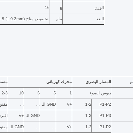
الوزن
g
16
البعد
ملم
(L) 27.0 × ((W) 12.6 × ((H) 8 (± 0.2mm) تخصيص متاح.
م
المسار البصري
محرك كهربائي
مستش
دبوس الضوء
1
5
6
10
2-3
P1-P2
1-2
V+
الـ GND
...
...
مفتو
P1-P3
1-3
...
...
الـ GND
V+
اقتر
P1-P2
1-2
V+
...
...
الـ GND
مفتو