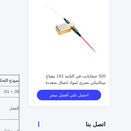
320 جيجابايت في الثانية 1X1 مفتاح
نموذج التحك
ميكانيكي بصري لمواد اتصال متعددة
OADM
D1 × 2B
احصل على أفضل سعر
القفل
اتصل بنا
غير مقفل