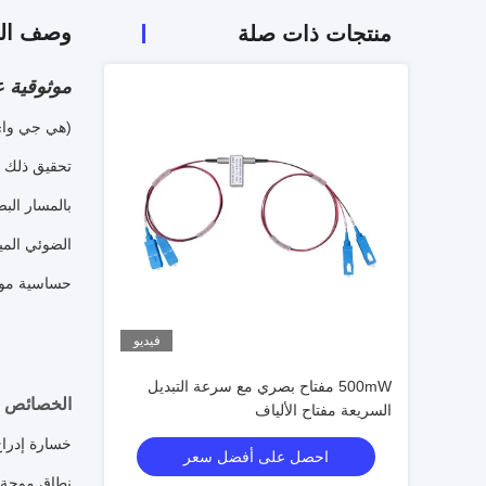
وصف الم
منتجات ذات صلة
موثوقية عالية وخس
(هي جي واي)
تحقيق ذلك ب
بالمسار البص
حساسية موقع
فيديو
500mW مفتاح بصري مع سرعة التبديل
الخصائص
السريعة مفتاح الألياف
·خسارة إدرا
احصل على أفضل سعر
· نطاق موجة