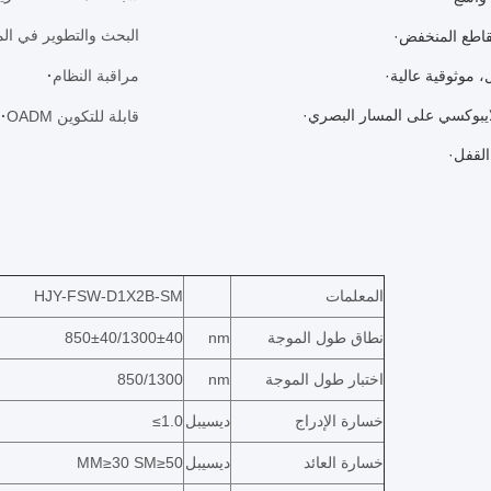
البحث والتطوير في الم
قاطع المنخفض
، موثوقية عالية
مراقبة النظام
·
لايبوكسي على المسار البصري
OADM قابلة للتكوين
·
القفل
المعلمات
HJY-FSW-D1X2B-SM
نطاق طول الموجة
nm
850±40/1300±40
اختبار طول الموجة
nm
850/1300
خسارة الإدراج
ديسيبل
≤1.0
خسارة العائد
ديسيبل
MM≥30 SM≥50