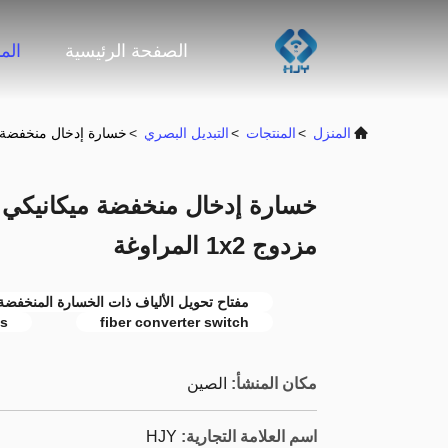
الصفحة الرئيسية
الم
المنزل
>
المنتجات
>
التبديل البصري
>
خسارة إدخال منخفضة ميكان
خسارة إدخال منخفضة ميكانيكي مح
مزدوج 1x2 المراوغة
مفتاح تحويل الألياف ذات الخسارة المنخفضة,
ss
fiber converter switch
مكان المنشأ:
الصين
اسم العلامة التجارية:
HJY