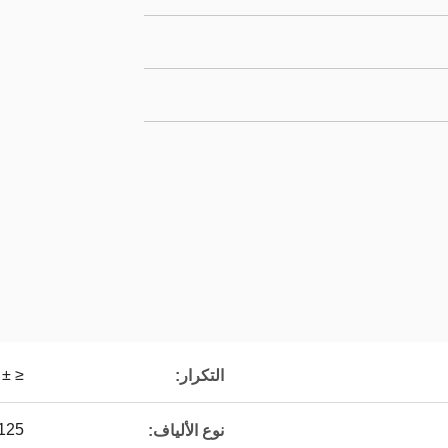
≤ ± 0.02dB
التكرار:
5/125 9/125
نوع الألياف: