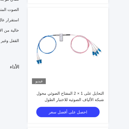
·الصوت المت
·استقرار عال
·خالية من ا
·القفل وغير 
الأداء
فيديو
التحايل على 1 × 2 المفتاح الضوئي محول
شبكة الألياف الضوئية للاختبار الطول
الموجي 1310nm 1550nm
احصل على أفضل سعر