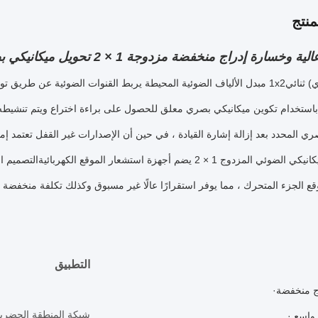
نتج
ارة إدراج منخفضة مزدوجة 1 × 2 تحويل ميكانيكي بصري للاتصالات البصرية
 ثنائي
1x2 مبدل الألياف الضوئية المحيطة يربط القنوات الضوئية عن طريق ت
استخدام تكوين ميكانيكي بصري معلق للحصول على براءة اختراع ويتم تنشيطه ع
ري المحدد بعد إزالة إشارة القيادة ، في حين أن الإصدارات غير القفل تعتمد إما 
الضوئي الميكانيكي الضوئي المزدوج 1 × 2 يضم أجهزة استشعار الموقع 
 الجزء المتحرك ، مما يوفر استقرارًا عالًا غير مسبوق وكذلك تكلفة منخفضة لا 
التطبيق
ج منخفضة
شبكة المنطقة الحضري
 واسع