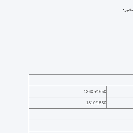
ختبر
·
1260 ¥1650
1310/1550