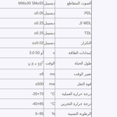
الصوت المتقاطع
ديسيبل
MM≥30 SM≥55
PDL
ديسيبل
≤0.05
الـ WDL
ديسيبل
≤0.25
TDL
ديسيبل
≤0.25
التكرار
ديسيبل
≤±0.02
إمدادات الطاقة
v
3.0 أو 50
7
طول الحياة
الوقت
≥ 3 × 10
تغيير الوقت
ms
≤8
قوة النقل
mw
≤500
درجة حرارة العملية
°C
-20+70
درجة حرارة التخزين
°C
-40+85
الرطوبة النسبية
%
5~95