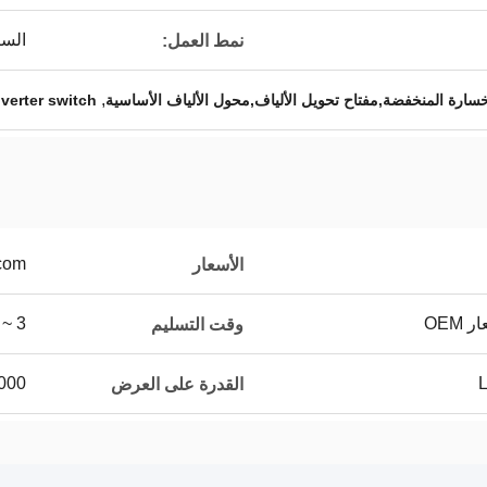
السي
نمط العمل:
,
خسارة المنخفضة,مفتاح تحويل الألياف,محول الألياف الأساسية
nverter switch
.com
الأسعار
OEM
3 ~ 7 أيام عمل
وقت التسليم
100000 جهاز
القدرة على العرض