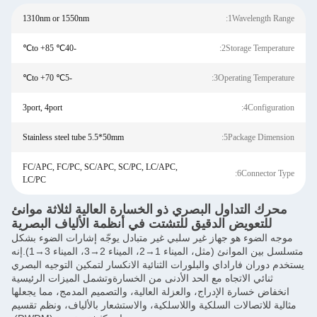
1310nm or 1550nm
-40℃ to +85℃
-5℃ to +70℃
3port, 4port
Stainless steel tube 5.5*50mm
FC/APC, FC/PC, SC/APC, SC/PC, LC/APC,
LC/PC
ري ذو الخسارة العالية لثلاثة موانئ
 للتشتت في أنظمة الألياف البصرية
 سلبي غير متبادل يوجّه إشارات الضوء بشكل
متسلسل بين الموانئ (مثل، الميناء 1→2، الميناء 2→3، الميناء 3→1).إنه
ورات الثنائية الانكسار لتمكين التوجيه البصري
لحد الأدنى من الخسارةوتشمل الميزات الرئيسية
العزلة العالية، والتصميم المدمج، مما يجعلها
 واللاسلكية، والاستشعار بالألياف، ونظم تقسيم