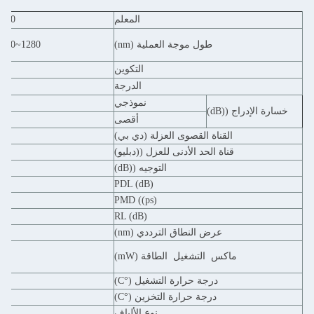
المعلم
1310
1550
وجة العملية (nm)
1280~1340
1520~1580
التكوين
الميناء 1 إلى الميناء 2
الدرجة
نموذجي
أقصى
صوى العزلة (دي بي)
لأدنى للعزل ((دبليو)
التوجيه ((dB)
PDL (dB)
PMD ((ps)
RL (dB)
اق الترددي (nm)
شغيل
الطاقة (mW)
رارة التشغيل (°C)
رارة التخزين (°C)
نوع الألياف