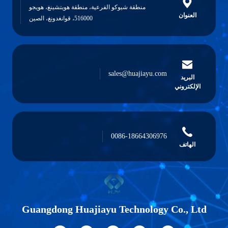
طقة شيوكو الفرعية، منطقة هويتشينغ، هويجو
516000، قوانغدونغ، الصين
sales@huaj
0086-186
Guangdong Huajiayu Techn