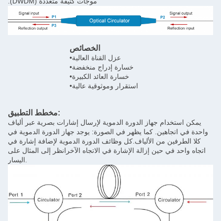
موجات كثيفة متعددة (DWDM).
الخصائص
ا
•عزل القناة العالية
• مكبرات الألياف ا
•خسارة إدراج منخفضة
• وصلة الألياف الضوئية CATV
•خسارة العائد الكبيرة
• اختبار نظام الألياف 
استقرار وموثوقية عالية
• تعويض 
مخطط التطبيق:
ورة الدموية لإرسال إشارات بصرية عبر ألياف
هر في الصورة: يوجد جهاز الدورة الدموية في
ف.كل وظائف الدورة الدموية لإضافة إشارة في
الإشارة في الاتجاه الآخرانظر إلى المثال على
اليسار.