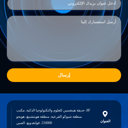
إرسال
8F، حديقة هينغسين للعلوم والتكنولوجيا الذكية، مكتب
منطقة شيوكو الفرعية، منطقة هويتشينغ، هويجو
العنوان
516000، قوانغدونغ، الصين