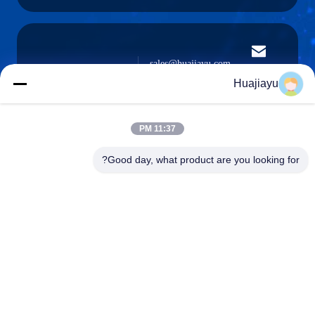
sales@huajiayu.com
البريد
الإلكتروني
Huajiayu
11:37 PM
0086-18664306976
Good day, what product are you looking for?
الهاتف
Guangdong Huajiayu Technology Co., Ltd