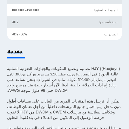
المبيعات السنوية
10000000-15000000
سنة تأسيسها
2012
الصادرات
60% - 70%
مقدمة
HJY ((Huajiayu) تصميم وتصنيع المكونات والجهازات الضوئية السلبية
عالية الجودة في الصين،
16 ورشة عمل، 9200 متر مربع مع أكثر من 300 عامل
نحن نساعد على
لتوفير ما يصل إلى 500،000 مكونات سلبية في الشهر الإنتاج
زيادة إيرادات العملاء، خاصة، لدينا الآن أسعار جيدة منذ مرشح واحد
DWDM حتى 96 طول موجة AAWG.
يمكن أن ترسل هذه المنتجات المزيد من البيانات على مسافات أطول
دون تدخل. يتم اختبار جميع المرشحات داخلياً من أجل ضمان الوظائف
ويتكامل بسلاسة مع مرسلات CWDM و DWDM من HJY.لا تفوت
فرصة الوصول إلى الملايين من العملاء في بلدكلنبدأ التعاون
فريقنا لديه خبرة غنية في تصميم منتجات الاتصالات البصرية وتطويرها،