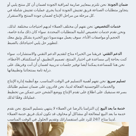
ضمان الجودة
: نحن نلتزم بمعايير صارمة لمراقبة الجودة لضمان أن كل منتج يلبي أو
يتجاوز متطلبات الصناعة.فريق تفتيش الجودة لدينا يجري عمليات تفتيش شاملة في
كل مرحلة من مراحل الإنتاج لضمان جودة المنتج والاستقرار.
خدمات التخصيص
: نحن نفهم أن مختلف العملاء لديهم احتياجات مختلفة. لذلك،
ونحن نقدم خدمات تخصيص لتلبية المتطلبات المحددة. سواء كان ذلك مادة خاصة،
الحجم،أو مواصفات الأداء، سوف يعمل مهندسونا ذوو الخبرة بشكل وثيق معك
لتطوير حل يلبي احتياجاتك بالضبط.
الدعم التقني
: فريقنا من الخبراء متاح لتقديم الدعم التقني والاستشارات. سواء
كنت بحاجة إلى مساعدة في اختيار المنتج، تصميم التطبيق، أو استكشاف الأخطاء،
نحن هنا للمساعدة.يمكننا أيضا توفير جلسات تدريبية لضمان أن أنت وفريقك على
دراية تامة بمنتجاتنا وتطبيقاتها.
تسليم سريع
: نحن نفهم أهمية التسليم في الوقت المناسب. مع أنظمة إدارة الإنتاج
والخدمات اللوجستية الفعالة لدينا، نحن قادرون على ضمان تسليم طلباتك
بسرعة.سنبقيك على اطلاع على تقدم الإنتاج ووضع الشحن حتى تتمكن من تخطيط
عملياتك وفقًا لذلك.
خدمة ما بعد البيع
: إن التزامنا بالرضا عن العملاء لا ينتهي بتسليم المنتج. نحن نقدم
خدمة ما بعد البيع لمعالجة أي مشاكل أو مخاوف قد تكون لديك.فريق خدمة العملاء
لدينا متاح 24/7 للرد على استفساراتك وتقديم الحلول في الوقت المناسب.