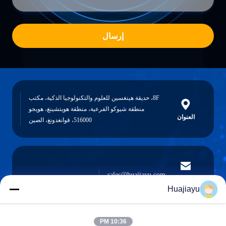
إرسال
8F، حديقة هينغسين للعلوم والتكنولوجيا الذكية، مكتب
منطقة شيوكو الفرعية، منطقة هويتشينغ، هويجو
العنوان
516000، قوانغدونغ، الصين
sales@huajiayu.com
البريد
الإلكتروني
Huajiayu
10:36 PM