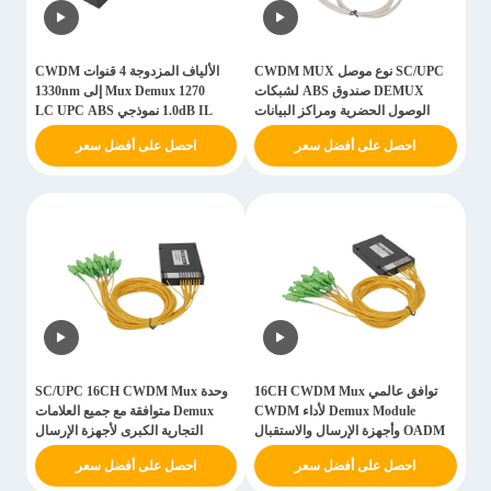
SC/UPC نوع موصل CWDM MUX
الألياف المزدوجة 4 قنوات CWDM
DEMUX صندوق ABS لشبكات
Mux Demux 1270 إلى 1330nm
الوصول الحضرية ومراكز البيانات
1.0dB IL نموذجي LC UPC ABS
ألياف مزدوجة 4 قنوات Mux Demux
BOX لحل شبكات الألياف الضوئية
احصل على أفضل سعر
احصل على أفضل سعر
من 1550 إلى 1610 نانومتر
توافق عالمي 16CH CWDM Mux
وحدة SC/UPC 16CH CWDM Mux
Demux Module لأداء CWDM
Demux متوافقة مع جميع العلامات
OADM وأجهزة الإرسال والاستقبال
التجارية الكبرى لأجهزة الإرسال
الرئيسية
والاستقبال CWDM لأداء CWDM
احصل على أفضل سعر
احصل على أفضل سعر
OADM