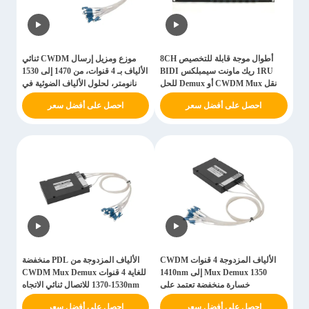
أطوال موجة قابلة للتخصيص 8CH
موزع ومزيل إرسال CWDM ثنائي
1RU ريك ماونت سيمبلكس BIDI
الألياف بـ 4 قنوات، من 1470 إلى 1530
نقل CWDM Mux أو Demux للحل
نانومتر، لحلول الألياف الضوئية في
البصري
شبكات الوصول الحضرية، وواجهة 5G
احصل على أفضل سعر
احصل على أفضل سعر
الأمامية، ومراكز البيانات
الألياف المزدوجة 4 قنوات CWDM
الألياف المزدوجة من PDL منخفضة
Mux Demux 1350 إلى 1410nm
للغاية 4 قنوات CWDM Mux Demux
خسارة منخفضة تعتمد على
1370-1530nm للاتصال ثنائي الاتجاه
الاستقطاب PDL لأفضل أداء
والأداء الأمثل
احصل على أفضل سعر
احصل على أفضل سعر