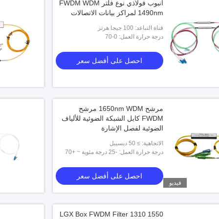
أنبوب فولاذي نوع فلتر FWDM WDM
1490nm لمراكز بيانات الاتصالات
قناة التباعد: 100 جيجا هرتز
درجة حرارة العمل: 0-70
احصل على أفضل سعر
مرشح 1650nm WDM مرشح
FWDM كابل الشبكة الضوئية للألياف
الضوئية لفصل الإشارة
الاتجاهية: ≥ 50 ديسيبل
درجة حرارة العمل: -25 درجة مئوية ~ +70
درجة مئوية
احصل على أفضل سعر
فيديو
LGX Box FWDM Filter 1310 1550