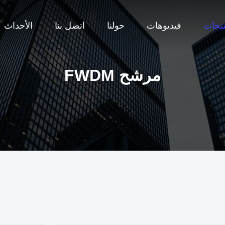
نتجات
فيديوهات
حولنا
اتصل بنا
الأحداث
مرشح FWDM