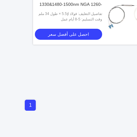
1330&1480-1500nm NGA 1260-
1280&1575-1650nm ، مرشح الحافة
تفاصيل التغليف: فولاذ ∮5.5 × طول 34 ملم
النمط الواحد WDM OADM
وقت التسليم: 5-8 أيام عمل
احصل على أفضل سعر
1