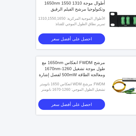
أطوال موجة 1310 1550 1650nm
FWDM MODULE MUX/DEMUX 1
وتكنولوجيا مرشح الفيلم الرقيق
1660nm FTTH GPON 1290-1330&
لشبكات الألياف الضوئية
1500nm NGA 1260-1280&1575-1
الأطوال الموجية المركزية: 1310,1550,1650
احصل على أفضل سعر
لحافة النمط الواحد WDM OADM
نانومتر
تمرير نطاق الطول الموجي للقناة:
1310+-25 نانومتر و1550+-25 نانومتر
احصل على أفضل سعر
مرشح FWDM انعكاس 1650nm مع
طول موجة تشغيل 1260-1670nm
ومعالجة الطاقة 500mW لفصل إشارة
فعال
FWDM: مرشح WDM انعكاس 1650 نانومتر
تشغيل الطول الموجي: 1260-1670 نانومتر
احصل على أفضل سعر