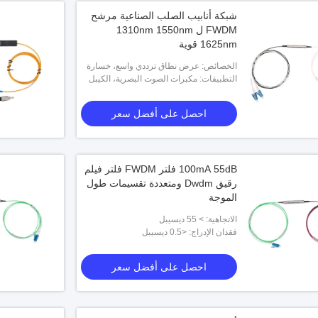
شبكة أنابيب الصلب الصناعية مرشح
FWDM ل 1310nm 1550nm
1625nm قوية
الخصائص: عرض نطاق ترددي واسع، خسارة
إدخال منخفضة، عزل عالي للقناة، موثوقية
التطبيقات: مكبرات الصوت البصرية، الكيبل
التلفزيوني
واستقرار استثنائيين
احصل على أفضل سعر
100mA 55dB فلتر FWDM فلتر فيلم
رقيق Dwdm ومتعددة تقسيمات طول
الموجة
الاتجاهية: > 55 ديسيبل
فقدان الإدراج: <0.5 ديسيبل
احصل على أفضل سعر