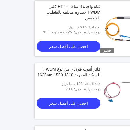
قناة واحدة 3 منافذ FTTH فلتر
FWDM خسارة متعلقة بالتقطيب
المنخفض
الاتجاهية: ≥ 50 ديسيبل
درجة حرارة العمل: -25 درجة مئوية ~ +70
درجة مئوية
احصل على أفضل سعر
فيديو
فلتر أنبوب فولاذي من نوع FWDM
للشبكة البصرية 1310 1550 1625nm
قناة التباعد: 100 جيجا هرتز
درجة حرارة العمل: 0-70
احصل على أفضل سعر