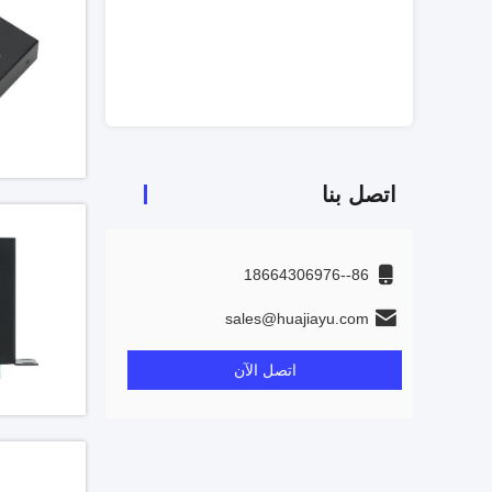
X/DEMUX 1260-
290-1330&1480-
80&1575-1650nm
احصل ع
، مرشح الحافة النمط الو
اتصل بنا
86--18664306976
sales@huajiayu.com
اتصل الآن