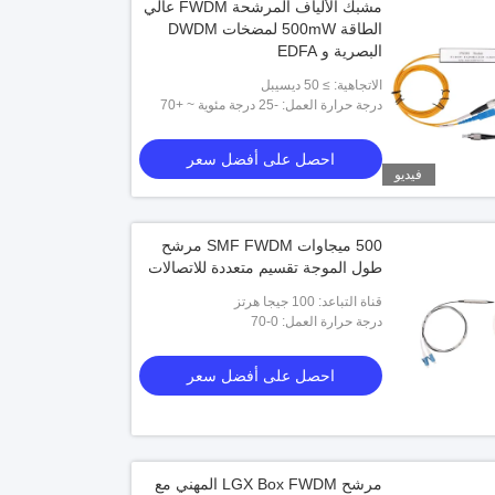
مشبك الألياف المرشحة FWDM عالي
الطاقة 500mW لمضخات DWDM
البصرية و EDFA
الاتجاهية: ≥ 50 ديسيبل
درجة حرارة العمل: -25 درجة مئوية ~ +70
درجة مئوية
احصل على أفضل سعر
فيديو
500 ميجاوات SMF FWDM مرشح
طول الموجة تقسيم متعددة للاتصالات
قناة التباعد: 100 جيجا هرتز
درجة حرارة العمل: 0-70
احصل على أفضل سعر
مرشح LGX Box FWDM المهني مع