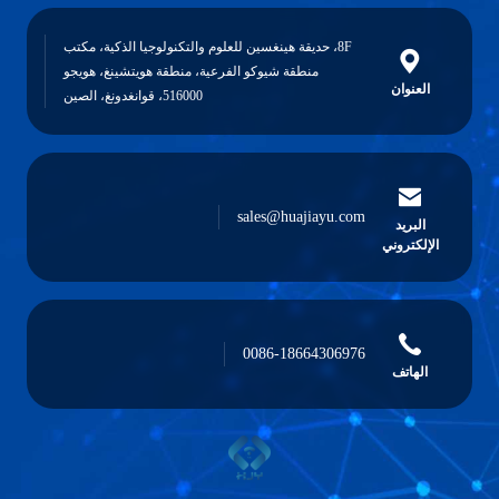
8، حديقة هينغسين للعلوم والتكنولوجيا الذكية، مكتب
منطقة شيوكو الفرعية، منطقة هويتشينغ، هويجو
516000، قوانغدونغ، الصين
sales@huajiay
0086-186643