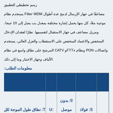
رسم تخطيطي للتطبيق
يستخدم نظام Filter WDM مضاعفًا في جهاز الإرسال لدمج عدة أطوال
موجية معًا، كل منها يحمل إشارة مختلفة بمعدل بت يصل إلى 10 جيجا،
جهاز الاستقبال لتقسيمها. نظرًا لفقدان الإدخال
المنخفض على الاستقطاب والعزل العالي، يستخدم
المرشح على نطاق واسع في نظام CATV وFTTx ونظام PON واتصالات
الألياف وجهاز الاختبار وما إلى ذلك.
معلومات الطلب:
نوع
نوع
U/A
الطول الموجي
طول الأليا
الموصل
الألياف
9: 0.9
0: بدون
مم
005:
موصل
U:
T: نطاق طول الموجة للإرسال