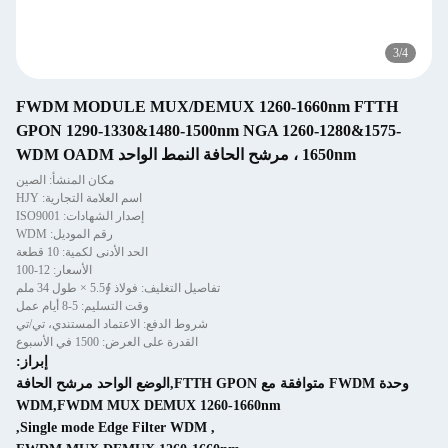
FWDM MODULE MUX/DEMUX 1260-1
GPON 1290-1330&1480-1500nm NGA 12
مكان المنشأ: الصين
اسم العلامة التجارية: HJY
إصدار الشهادات: ISO9001
رقم الموديل: WDM
الحد الأدنى لكمية: 10 قطعة
الأسعار: 12-100
تفاصيل التغليف: فولاذ ∮5.5 × طول 34 ملم
وقت التسليم: 5-8 أيام عمل
شروط الدفع: الاعتماد المستندي، تي/تي
القدرة على العرض: 1500 في الأسبوع
إبراز:
وحدة FWDM متوافقة مع FTTH GPON,الوضع الواحد مرشح الحافة
WDM,FWDM MUX DEMUX 1260-1660nm
,
Single mode Edge Filter WDM
,