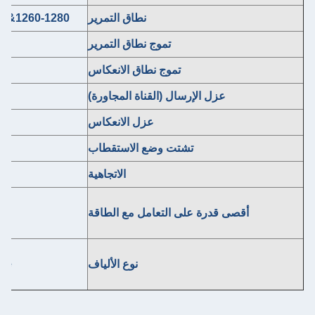
نطاق التمرير
1260-1280&1575-1650 نانومتر
تموج نطاق التمرير
≤0.30 ديسيبل
تموج نطاق الانعكاس
≤0.20 ديسيبل
الإرسال (القناة المجاورة)
≥30 ديسيبل
عزل الانعكاس
≥25 ديسيبل
تشتت وضع الاستقطاب
≤0.2ps
الاتجاهية
≥50 ديسيبل
ة على التعامل مع الطاقة
300 ميجاوات
نوع الألياف
Corning SMF-28e