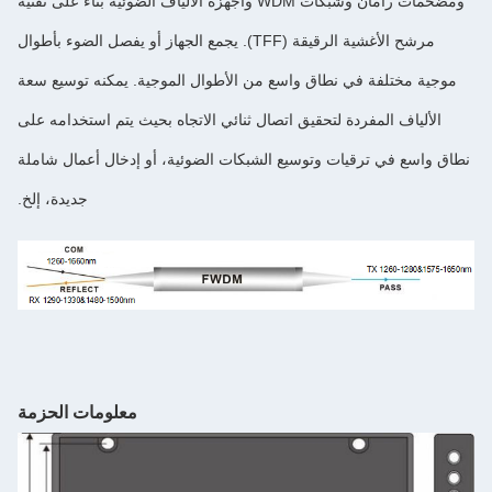
ومضخمات رامان وشبكات WDM وأجهزة الألياف الضوئية بناءً على تقنية
مرشح الأغشية الرقيقة (TFF). يجمع الجهاز أو يفصل الضوء بأطوال
اق واسع من الأطوال الموجية. يمكنه توسيع سعة
تحقيق اتصال ثنائي الاتجاه بحيث يتم استخدامه على
وتوسيع الشبكات الضوئية، أو إدخال أعمال شاملة
جديدة، إلخ.
معلومات الحزمة