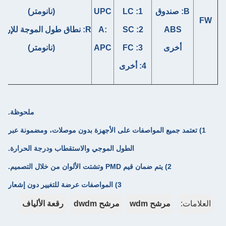
20:2.0
0.5+/-0.1 م
1: LC
UPC
(نانومتر)
مم
01:
2: SC
A:
R: نطاق طول الموجة للإرسال
30:2.0
1.0+/-0.1 م
3: FC
APC
(نانومتر)
مم
أخرى
4: أخرى
أخرى
ملحوظة.
مواصفات على الأجهزة بدون موصلات، ومضمونة عبر
الطول الموجي والاستقطاب ودرجة الحرارة.
3) المواصفات عرضة للتغيير دون إشعار
w
مرشح dwdm
رقعة الألياف