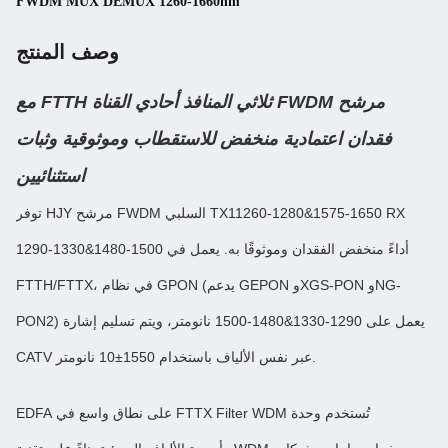
FWDM MUX DEMUX 1260-1660nm
وصف المنتج
مرشح FWDM ثلاثي المنافذ أحادي القناة FTTH مع
ية منخفض للاستقطاب وموثوقية وثبات
استثنائيين
توفر HJY مرشح FWDM السلبي TX11260-1280&1575-1650 RX
1290-1330&1480-1500 أداءً منخفض الفقدان وموثوقًا به. يعمل في
FTTH/FTTX، في نظام GPON (يدعم GEPON وXGS-PON وNG-
PON2) يعمل على 1290-1330&1480-1500 نانومتر، ويتم تسليم إشارة
تُستخدم وحدة FTTX Filter WDM على نطاق واسع في EDFA