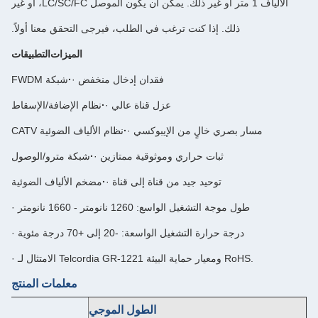
الألياف 1 متر أو غير ذلك. يمكن أن يكون الموصل LC/SC/FC، أو غير
ا كنت ترغب في الطلب، فيرجى التحقق معنا أولاً.
الميزات
التطبيقات
· فقدان إدخال منخفض
·
شبكة FWDM
· عزل قناة عالي
·
نظام الإضافة/الإسقاط
خالٍ من الإيبوكسي
·
نظام الألياف الضوئية CATV
بات حراري وموثوقية ممتازين
·
شبكة مترو/الوصول
وحيد جيد من قناة إلى قناة
·
مضخم الألياف الضوئية
 الواسع: 1260 نانومتر - 1660 نانومتر
التشغيل الواسعة: -20 إلى +70 درجة مئوية
معلمات المنتج
الطول الموجي
1260-1660 نانومتر