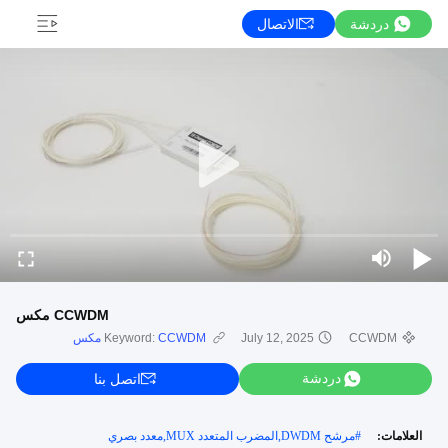
دردشة
الاتصال
CCWDM مكس
CCWDM
July 12, 2025
CCWDM مكس
Keyword:
دردشة
اتصل بنا
العلامات:
#
مرشح DWDM,المضرب المتعدد MUX,معدد بصري