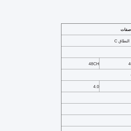
اصفات
48CH
4
4.0