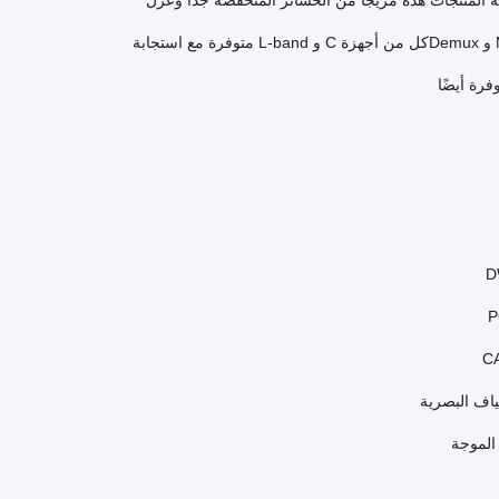
ل DWDM السلبي بالكامل. توفر مجموعة المنتجات هذه مزيجا من الخسائر المنخفضة جدا وعزل
القناة العالية جنبا إلى جنب مع الموثوقية طويلة الأجل.كل وحدة يمكن أن تؤدي وظائف Mux و Demuxكل من أجهزة C و L-band متوفرة مع استجابة
فرة أيضًا
ياف البصرية
الموجة