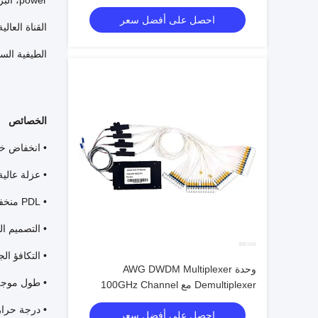
والشبكات البصرية
احصل على أفضل سعر
الطيفية الس
الخصائص
• انخفاض خس
• عزلة عالية
• PDL منخفضة
• التصميم ا
• التكافؤ ال
وحدة AWG DWDM Multiplexer
• طول موجة
Demultiplexer مع 100GHz Channel
Spacing خسارة إدراج منخفضة وعزلة
• درجة حرارة تشغيل
احصل على أفضل سعر
عالية للاتصال البصري