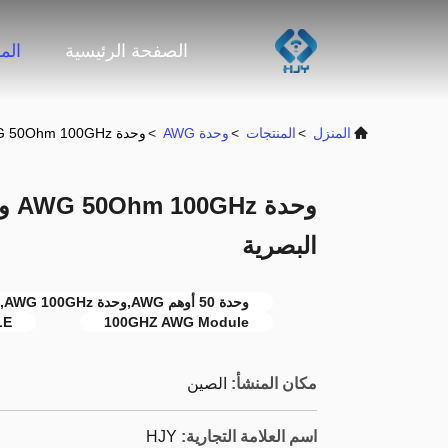
الصفحة الرئيسية
الم
المنزل
>
المنتجات
>
وحدة AWG
>
وحدة AWG 50Ohm 100GHz وحدة DWDM AAWG للشبكات البصرية
البصرية
وحدة 50 أوهم AWG,وحدة AWG 100GHz,شبكة بصرية DWDM AAWG MODULE
LE
100GHZ AWG Module
مكان المنشأ:
الصين
اسم العلامة التجارية:
HJY