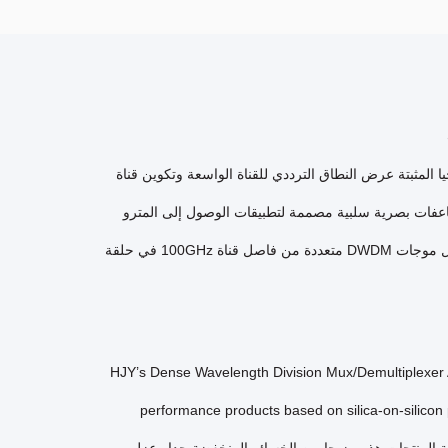
 من HJY ′ على تقنية AWG. توفر هذه التكنولوجيا المثبتة عرض النطاق الترددي للقناة الواسعة وتكوين قناة
لية.هذه وحدات سلسلة DWDM هي مضاعفات / مضاعفات بصرية سلبية مصممة لتطبيقات الوصول إلى المترو
التي تمثل حالة الفن في تصميم الألياف الضوئيةهذه الوحدة Mux/Demux تعدد وتفكك أطوال موجات DWDM متعددة من فاصل قناة 100GHz في حلقة
HJY’s Dense Wavelength Division Mux/Demultiplexer 
performance products based on silica-on-silicon