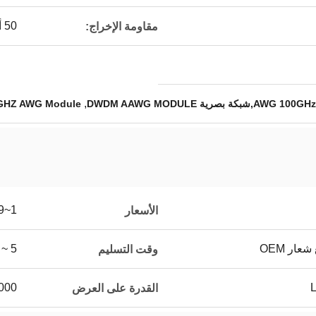
50 أوم
مقاومة الإخراج:
,
GHZ AWG Module
1~999
الأسعار
عار OEM
5 ~ 8 أيام عمل
وقت التسليم
100000 جهاز
القدرة على العرض