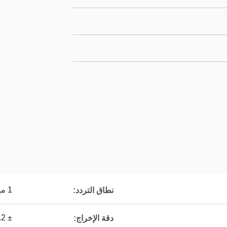
1 ميجا هرتز إلى 20 جيجا هرتز
نطاق التردد:
± 0.2 ديسيبل
دقة الإخراج: