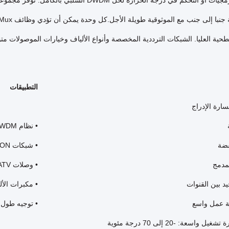
power، البرمجيات أو التحكم في درجة الحرارة لح
طحية العليا. الشبكات الترددية المخصصة وأنواع الألياف وخيارات الموصولات متو
التطبيقات
ارة الإدراج
• نظام DWDM
• شبكات PON
لمدمج
• وصلات CATV
جيد بين القنوات
• مكبرات الأل
 عمل واسع
• توجيه طول 
 واسعة: -20 إلى 70 درجة مئوية