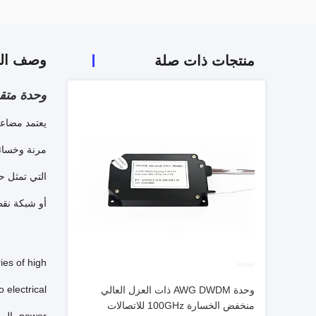
وصف الم
منتجات ذات صلة
وحدة متقدمة لـ 100  AAWG 40/48CH
أو شبكة نقط
es of high
 electrical
وحدة AWG DWDM ذات العزل العالي
منخفض الخسارة 100GHz للاتصالات