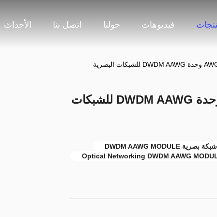
نتجات
فيديوهات
حولنا
اتصل بنا
الأحداث
وحدة AWG 50Ohm 100GHz وحدة DWDM AAWG للشبكات
Optical Networking DWDM AAWG MODU