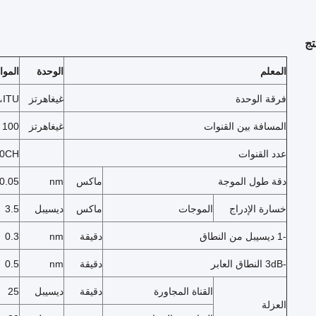
تج
المعلم
الوحدة
المو
فرقة الوحدة
غيغاهرتز
ITU، النطاق C
المسافة بين القنوات
غيغاهرتز
100
عدد القنوات
0CH
دقة طول الموجة
ماكس
nm
0.05
خسارة الإدراج
الموجات
ماكس
ديسيبل
3.5
-1 ديسيبل من النطاق
دقيقة
nm
0.3
-3dB النطاق العابر
دقيقة
nm
0.5
القناة المجاورة
دقيقة
ديسيبل
25
العزلة