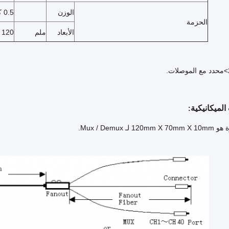
الوزن
0.5 كجم
الحزمة
الأبعاد
ملم
120 × W 70 × H 127
لميكانيكية
:
 لـ Mux / Demux.