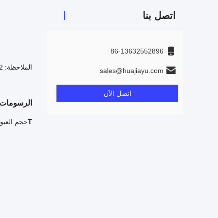
اتصل بنا
86-13632552896
الملاحظة: 2>محدد مع الموصلات.
sales@huajiayu.com
اتصل الآن
الرسومات ا
T
حجم العبوة هو 120mm X 70mm X 10mm