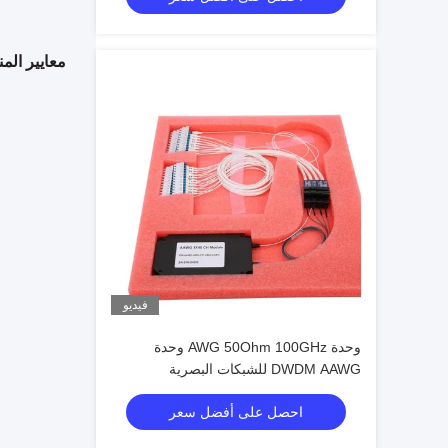
معايير المن
فيديو
وحدة AWG 50Ohm 100GHz وحدة
DWDM AAWG للشبكات البصرية
احصل على أفضل سعر