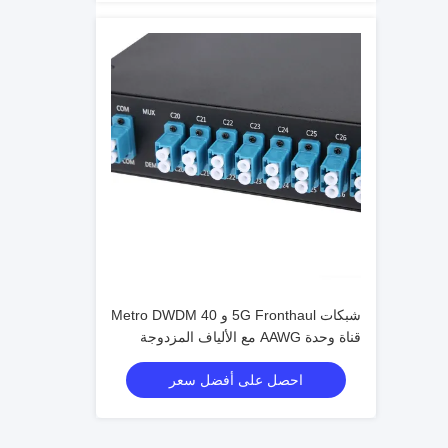
شبكات 5G Fronthaul و Metro DWDM 40
قناة وحدة AAWG مع الألياف المزدوجة
ومراقبة الوقت الحقيقي من C21 إلى C60
احصل على أفضل سعر