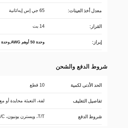
65 جي إس إيه/ثانية
معدل أخذ العينات:
14 بت
القرار:
إبراز:
وحدة 50 أوهم AWG,وحدة AWG 100GHz,شبكة بصرية DWDM AAWG MODULE
شروط الدفع والشحن
10 قطع
الحد الأدنى لكمية
لفة، التعبئة محايدة أو مع ش
تفاصيل التغليف
T/T، ويسترن يونيون، L/C
شروط الدفع