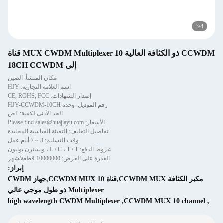
CCWDM ذو الكثافة العالية MUX CWDM Multiplexer 10 قناة
إلى 18CH CCWDM
مكان المنشأ: الصين
اسم العلامة التجارية: HJY
إصدار الشهادات: CE, ROHS, FCC
رقم الموديل: وحدة HJY-CCWDM-10CH
الحد الأدنى لكمية: 1ص
الأسعار: Please find sales@huajiayu.com
تفاصيل التغليف: التعبئة القياسية المحايدة
وقت التسليم: 3 ~ 7 أيام عمل
شروط الدفع: L / C ، T / T ، ويسترن يونيون
القدرة على العرض: 10000000 قطعة/شهر
إبراز:
مكبر الكثافة CCWDM MUX,قناة CCWDM MUX 10,جهاز CWDM
Multiplexer ذو طول موجي عالي
high wavelength CWDM Multiplexer
,
CCWDM MUX 10 