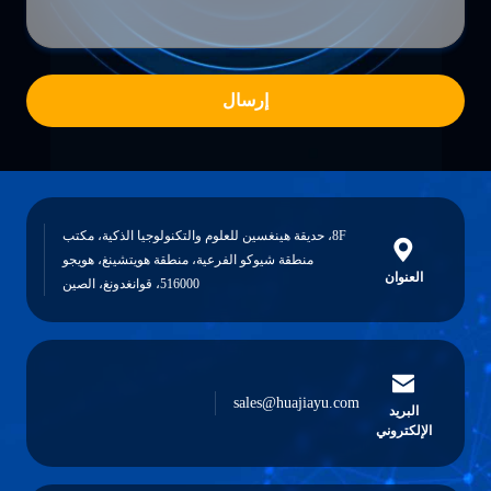
إرسال
8F، حديقة هينغسين للعلوم والتكنولوجيا الذكية، مكتب
منطقة شيوكو الفرعية، منطقة هويتشينغ، هويجو
ن
516000، قوانغدونغ، الصين
sales@huajiayu.com
ني