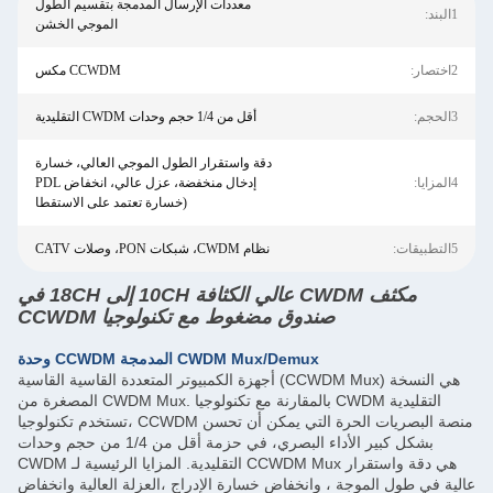
معددات الإرسال المدمجة بتقسيم الطول
الموجي الخشن
CCWDM مكس
أقل من 1/4 حجم وحدات CWDM التقليدية
دقة واستقرار الطول الموجي العالي، خسارة
إدخال منخفضة، عزل عالي، انخفاض PDL
(خسارة تعتمد على الاستقطا
نظام CWDM، شبكات PON، وصلات CATV
مكثف CWDM عالي الكثافة 10CH إلى 18CH في
صندوق مضغوط مع تكنولوجيا CCWDM
وحدة CCWDM المدمجة CWDM Mux/Demux
أجهزة الكمبيوتر المتعددة القاسية القاسية (CCWDM Mux) هي النسخة
المصغرة من CWDM Mux. بالمقارنة مع تكنولوجيا CWDM التقليدية
،تستخدم تكنولوجيا CCWDM منصة البصريات الحرة التي يمكن أن تحسن
بشكل كبير الأداء البصري، في حزمة أقل من 1/4 من حجم وحدات
CWDM التقليدية. المزايا الرئيسية لـ CCWDM Mux هي دقة واستقرار
الموجة ، وانخفاض خسارة الإدراج ،العزلة العالية وانخفاض