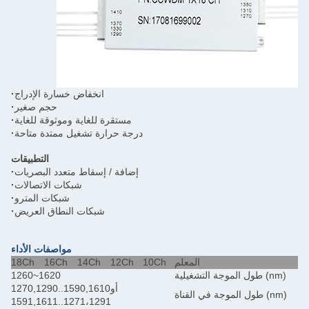
انخفاض خسارة الإدراج
·
حجم صغير
·
مستقرة للغاية وموثوقة للغاية
·
درجة حرارة تشغيل ممتدة متاحة
·
التطبيقات
إضافة / إسقاط متعدد البصريات
·
شبكات الاتصالات
·
شبكات المترو
·
شبكات النطاق العريض
·
مواصفات الأداء
المعلم
10Ch
12Ch
14Ch
16Ch
18Ch
1260~1620
1270,1290..1590,1610أو
1271،1291..1591,1611