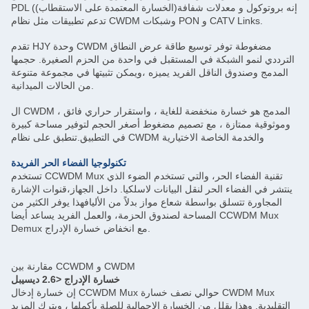
PDL ((الخسارة المعتمدة على الاستقطاب)إنه بروتوكول و معدلات شفافة
 نظام CWDM وشبكات PON و CATV Links.
تقدم HJY وحدة CWDM مضغوطة توفر توسيع طاقة عرض النطاق
و الشبكة في المستقبل في واحدة من الحزم الصغيرة. حجمها
دوق الناقل الفريد يميزه ،ويمكن تثبيتها في مجموعة متنوعة
من الحالات الميدانية.
ال CWDM المدمج هو خسارة منخفضة للغاية ، واستقرار حراري فائق ،
متازة ، مع تصميم مضغوط أصغر الحجم لتوفير مساحة كبيرة
.تنطبق على نظام CWDM والخدمة الخاصة الاختيارية
تكنولوجيا الفضاء الحر الفريدة
تستخدم CCWDM Mux تقنية الفضاء الحر، والتي تستخدم الضوء الذي
ضاء الحر لنقل البيانات لاسلكيا. داخل الجهاز،قنوات الإشارة
تتسلق بواسطة شعاع مواز بدلاً من الأليافهذا يوفر الكثير من
المساحة لصندوق الحزمة، والعمل الفريد يساعد أيضا CCWDM Mux
Demux مع انخفاض خسارة الإدراج.
مقارنة بين CCWDM و CWDM
خسارة الإدراج <2.6 ديسيبل
إن خسارة إدخال CCWDM Mux حوالي نصف خسارة CWDM Mux
هذا يقلل من الخسارة الإجمالية للصلة بأكملها ، ويترك المزيد