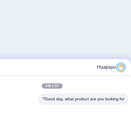
Hua
1:57 AM
Good day, what product are you l