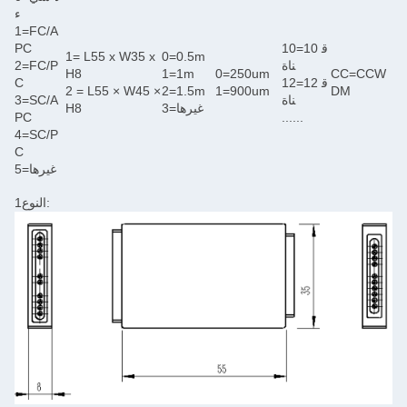
ء
1=FC/A
10=10 ق
PC
1= L55 x W35 x
0=0.5m
ناة
2=FC/P
H8
1=1m
0=250um
12=12 ق
C
2 = L55 × W45 ×
2=1.5m
1=900um
ناة
3=SC/A
3=غيرها
H8
PC
......
4=SC/P
C
5=غيرها
النوع1: