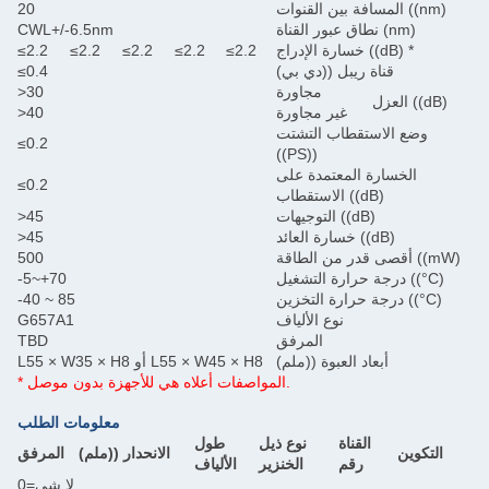
20
ة (nm)
CWL+/-6.5nm
اج ((dB) *
≤2.2
≤2.2
≤2.2
≤2.2
≤2.2
ناة ريبل ((دي بي)
≤0.4
مجاورة
>30
غير مجاورة
>40
استقطاب التشتت
≤0.2
((PS))
ارة المعتمدة على
≤0.2
الاستقطاب ((dB)
التوجيهات ((dB)
>45
رة العائد ((dB)
>45
500
-5~+70
-40 ~ 85
نوع الألياف
G657A1
المرفق
TBD
أبعاد العبوة ((ملم)
L55 × W35 × H8 أو L55 × W45 × H8
* المواصفات أعلاه هي للأجهزة بدون موصل.
معلومات الطلب
القناة
نوع ذيل
طول
الانحدار ((ملم)
المرفق
رقم
الخنزير
الألياف
0=لا شي