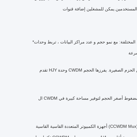
*ربط مراكز البيانات المختلفة: مع نمو حجم و عدد مراكز البيانات ، تربط وحدات CCWDM بينها.تحسين كفاءة الاتصال، استخدام النطاق الترددي، وخفض
تقدم HJY وحدة CWDM مضغوطة توفر توسيع طاقة عرض النطاق الترددي لنمو الشبكة في المستقبل في واحدة من الحزم الصغيرة. يفرزها الحجم
ال CWDM المدمج هو خسارة منخفضة للغاية ، واستقرار حراري فائق ، وموثوقية ممتازة ، مع تصميم مضغوط أصغر الحجم لتوفير مساحة كبيرة في
أجهزة الكمبيوتر المتعددة القاسية القاسية (CCWDM Mux) هي النسخة المصغرة من CWDM Mux. بالمقارنة مع تكنولوجيا CWDM التقليدية ،تستخدم