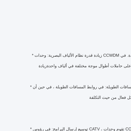
* زيادة قدرة نظام الألياف البصرية: وحدات CCWDM في شبكات الألياف البصرية متعددة الإشارات البصرية بأطوال موجة مختلفة في ألياف واحدة. في
لى حاملات أطوال موجة مختلفة في ألياف واحدةزيادة
* مساعدة نقل المسافات الطويلة: في روابط المسافات الطويلة ، في حين أن DWDM تقود في السعة العالية ، فإن CCWDM تؤدي أدوارًا مساعدة. فإنه
* توسيع إرسال البرامج: في رؤوس CATV ، تقوم وحدات CCWDM بتعديل إشارات قنوات التلفزيون المتعددة إلى أطوال موجة مختلفة لنقل الألياف إلى