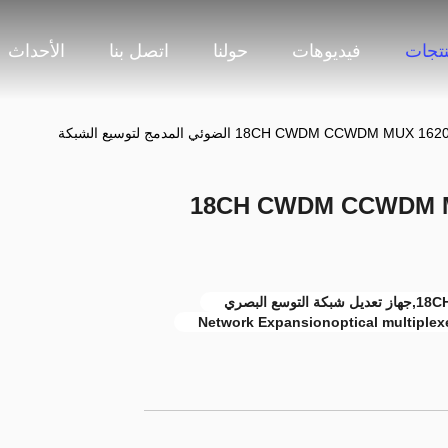
نتجات
فيديوهات
حولنا
اتصل بنا
الأحداث
8 ~ 18CH CWDM CCWDM 
البصري
Network Expansionoptical multiplex