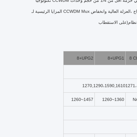
تكنولوجيا CCWDM منصة البصريات الحرة التي يمكن أن تحسن بشكل كبير الأداء البصري، في حزمة أقل من 1/4 من حجم وحدات CWDM التقليدية.
المزايا الرئيسية لـ CCWDM Mux هي دقة واستقرار عالية في طول الموجة ، وانخفاض خسارة الإدراج ،العزلة العالية وانخفاض PDL ((الخسارة المعتمدة
8+UPG2
8+UPG1
8 C
1260~1457
1260~1360
N