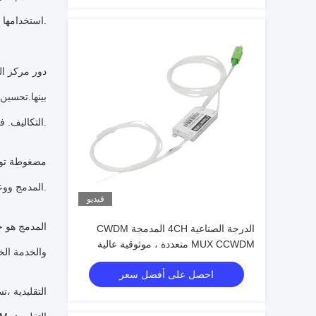
رؤوس الفرعية أو المستخدمين.يمكن للمشغلين إضافة قنوات HD استخدامها لتوسيع القدرة من خلال تعدد الإشارات الجديدة والقديمة.
3دور مركز ال
التكاليف. في ربط مراكز البيانات لمقدمي خدمات السحابة، فإنه يتيح نقل البيانات عالية السرعة.
المدمج ووعاء الناقل الفريد ،ويمكن تثبيتها في مجموعة متنوعة من الحالات الميدانية.
فيديو
الدرجة الصناعية 4CH المدمجة CWDM
MUX CCWDM متعددة ، موثوقية عالية
التطبيق.تنطبق على نظام M
لترابطات الألياف الضوئية
احصل على أفضل سعر