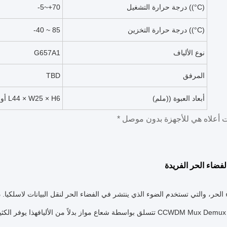
درجة حرارة التشغيل ((°C)
-5~+70
درجة حرارة التخزين ((°C)
-40 ~ 85
نوع الألياف
G657A1
المرفق
TBD
أبعاد العبوة ((ملم)
L55 × W35 × H8 أو L44 × W25 × H6
لفضاء الحر الفريدة
تتسلق بواسطة شعاع مواز بدلاً من الأليافهذا يوفر الكثير من المسا