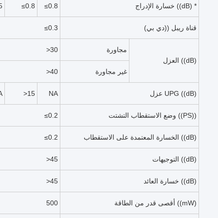
خسارة الإدراج ((dB) *
≤0.8
≤0.8
5
قناة ريبل ((دي بي)
≤0.3
مجاورة
>30
العزل ((dB)
غير مجاورة
>40
عزل UPG ((dB)
NA
>15
A
وضع الاستقطاب التشتت ((PS))
≤0.2
الخسارة المعتمدة على الاستقطاب ((dB)
≤0.2
التوجيهات ((dB)
>45
خسارة العائد ((dB)
>45
أقصى قدر من الطاقة ((mW)
500