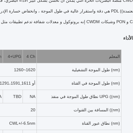
PON و CATV Links.
أداء
المعلم
4 Ch
4+UPG
h
طول الموجة التشغيلية (nm)
1260~1620
طول الموجة في القناة (nm)
1270,1290،1590,1610أو 1271،1291،1591,1611
نطاق طول الموجة في منفذ UPG ((nm)
NA
TBD
A
المسافة بين القنوات ((nm)
20
نطاق عبور القناة (nm)
CWL+/-6.5nm