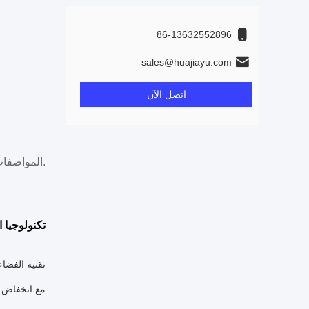
86-13632552896
sales@huajiayu.com
اتصل الآن
* المواصفات أعلاه هي للأجهزة بدون موصل.
تكنولوجيا ا