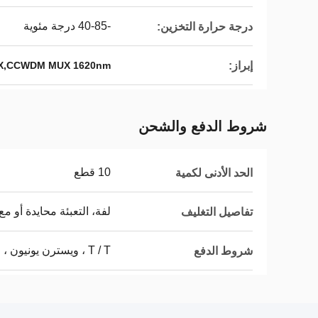
-40-85 درجة مئوية
درجة حرارة التخزين:
إبراز:
18CH CCWDM MUX,CCWDM MUX 1620nm,جه
شروط الدفع والشحن
10 قطع
الحد الأدنى لكمية
لفة، التعبئة محايدة أو مع ش
تفاصيل التغليف
T / T ، ويسترن يونيون ، L / C.
شروط الدفع