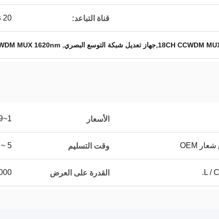
20 نيوتن متر
قناة التباعد:
,
از تعديل شبكة التوسع البصري
WDM MUX 1620nm
1~999
الأسعار
عار OEM
5 ~ 8 أيام عمل
وقت التسليم
100000 جهاز
القدرة على العرض