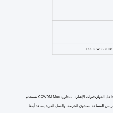
تستخدم CCWDM Mux تقنية الفضاء الحر، والتي تستخدم الضوء الذي ينتشر في الفضاء الحر لنقل البيانات لاسلكيا. داخل الجهاز،قنوات الإشارة المجاورة
حة لصندوق الحزمة، والعمل الفريد يساعد أيضا CCWDM Mux Demux مع انخفاض