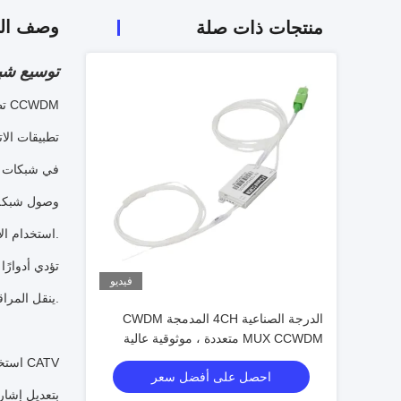
وصف الم
منتجات ذات صلة
توسيع شبكتك الب
تطبيق وحدة CCWDM
1تطبيقات الا
وصول شبكة 
استخدام الألياف وخفض تكاليف تركيب الألياف الجديدة.
فيديو
ينقل المراقبة ، وبيانات النسخ الاحتياطي مع احتياجات عرض النطاق الترددي المنخفض بشكل فعال من حيث التكلفة.
الدرجة الصناعية 4CH المدمجة CWDM
MUX CCWDM متعددة ، موثوقية عالية
لترابطات الألياف الضوئية
2استخدام شبكة CATV
احصل على أفضل سعر