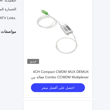
على الاستقطاب)إنه بروتوكول و معدلات شفافة تدعم تطبيقات مثل نظام CWDM وشبكات 
مواصفات ال
فيديو
4CH Compact CWDM MUX DEMUX
Combo CCWDM Multiplexer فعالة من
حيث التكلفة لأنظمة الاتصالات بالألياف
احصل على أفضل سعر
الضوئية