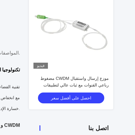
* المواصفات أعلاه هي للأجهزة بدون موصل.
فيديو
تكنولوجيا ا
موزع إرسال واستقبال CWDM مضغوط
رباعي القنوات مع ثبات عالي لتطبيقات
الاتصالات ومراكز البيانات
احصل على أفضل سعر
خسارة الإدراج.
مقارنة بين CCWDM و CWDM
اتصل بنا