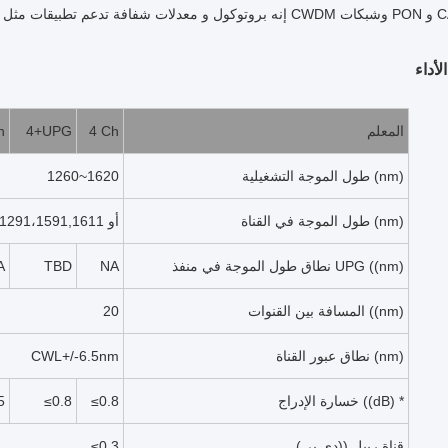
PON و CATV Links.
أداء
المعلم
4 Ch
4+UPG
h
طول الموجة التشغيلية (nm)
1260~1620
طول الموجة في القناة (nm)
1270,1290،1590,1610أو 1271،1291،1591,1611
نطاق طول الموجة في منفذ UPG ((nm)
NA
TBD
A
المسافة بين القنوات ((nm)
20
نطاق عبور القناة (nm)
CWL+/-6.5nm
خسارة الإدراج ((dB) *
≤0.8
≤0.8
5
قناة ريبل ((دي بي)
≤0.3