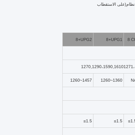
8+UPG2
8+UPG1
8 C
1260~1457
1260~1360
N
≤1.5
≤1.5
≤1.