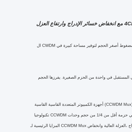
4CH Compact CWDM MUX DEMUX Module CCWDM Multiplexer مع انخفاض خسائر الإدراج وارتفاع العزل
ال CWDM المدمج هو خسارة منخفضة للغاية ، واستقرار حراري فائق ، وموثوقية ممتازة ، مع تصميم مضغوط أصغر الحجم لتوفير مساحة كبيرة في
لشبكة في المستقبل في واحدة من الحزم الصغيرة. يفرزها الحجم
أجهزة الكمبيوتر المتعددة القاسية القاسية (CCWDM Mux) هي النسخة المصغرة من CWDM Mux. بالمقارنة مع تكنولوجيا CWDM التقليدية ،تستخدم
تكنولوجيا CCWDM منصة البصريات الحرة التي يمكن أن تحسن بشكل كبير الأداء البصري، في حزمة أقل من 1/4 من حجم وحدات CWDM التقليدية.
المزايا الرئيسية لـ CCWDM Mux هي دقة واستقرار عالية في طول الموجة ، وانخفاض خسارة الإدراج ،العزلة العالية وانخفاض PDL ((الخسارة المعتمدة