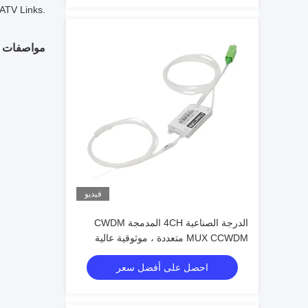
على الاستقطاب)إنه بروتوكول و معدلات شفافة تدعم تطبيقات مثل نظام CWDM وشبكات 
مواصفات ال
فيديو
الدرجة الصناعية 4CH المدمجة CWDM
MUX CCWDM متعددة ، موثوقية عالية
لترابطات الألياف الضوئية
احصل على أفضل سعر