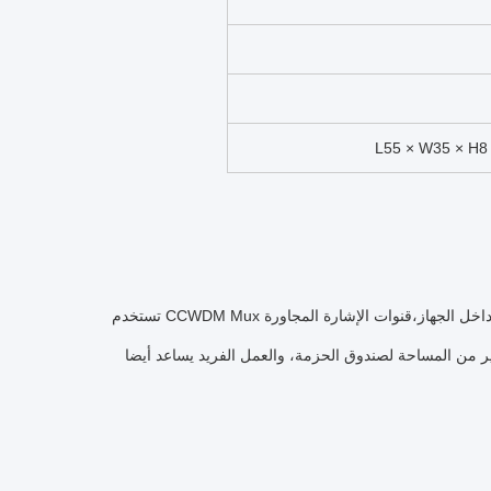
تستخدم CCWDM Mux تقنية الفضاء الحر، والتي تستخدم الضوء الذي ينتشر في الفضاء الحر لنقل البيانات لاسلكيا. داخل الجهاز،قنوات الإشارة المجاورة
حة لصندوق الحزمة، والعمل الفريد يساعد أيضا CCWDM Mux Demux مع انخفاض