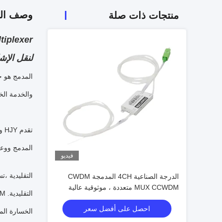
وصف الم
منتجات ذات صلة
لنقل الإش
التطبيق.تنطبق على نظام M
المدمج ووعاء
فيديو
الدرجة الصناعية 4CH المدمجة CWDM
MUX CCWDM متعددة ، موثوقية عالية
لترابطات الألياف الضوئية
احصل على أفضل سعر