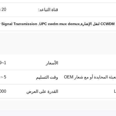
20 نيوتن متر
قناة التباعد:
,
UPC cwdm mux de
Signal Transmission
1~999
الأسعار
5 ~ 8 أيام عمل
وقت التسليم
100000 جهاز
القدرة على العرض