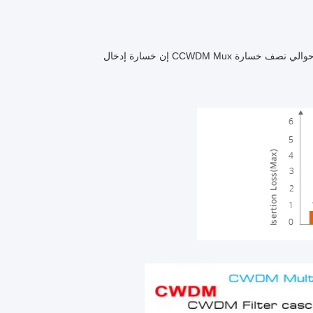
إن خسارة إدخال CCWDM Mux حوالي نصف خسارة CWDM Mux التقليدية. وهذا يقلل من الخسارة الإجمالية للصلة بأكملها ، ويترك المزيد من