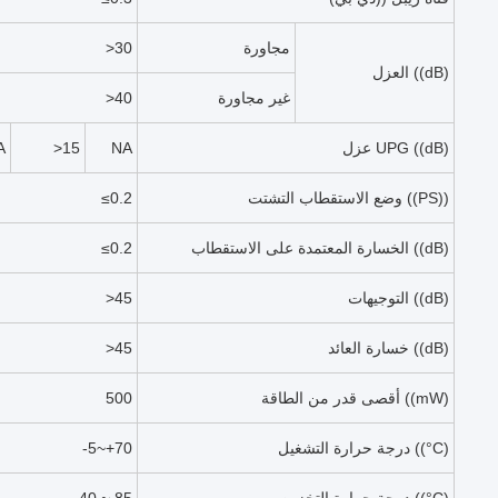
مجاورة
>30
العزل ((dB)
غير مجاورة
>40
عزل UPG ((dB)
NA
>15
A
وضع الاستقطاب التشتت ((PS))
≤0.2
الخسارة المعتمدة على الاستقطاب ((dB)
≤0.2
التوجيهات ((dB)
>45
خسارة العائد ((dB)
>45
أقصى قدر من الطاقة ((mW)
500
درجة حرارة التشغيل ((°C)
-5~+70