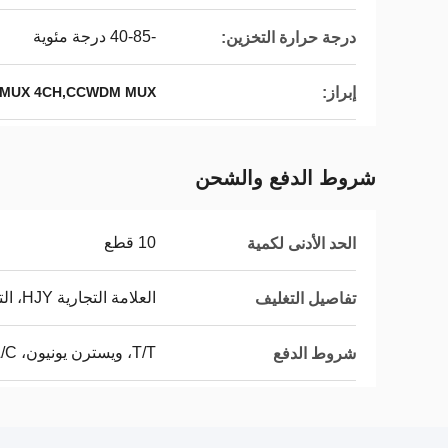
-40-85 درجة مئوية
درجة حرارة التخزين:
إبراز:
CCWDM MUX 4CH,CCWDM MUX لنقل الإشارة,mux
شروط الدفع والشحن
10 قطع
الحد الأدنى لكمية
العلامة التجارية HJY، التعبئة المحايدة أو مع شعار OEM
تفاصيل التغليف
T/T، ويسترن يونيون، L/C
شروط الدفع