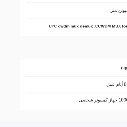
,
UPC cwdm mux demux
CCWDM MUX for 
 كمبيوتر شخصى