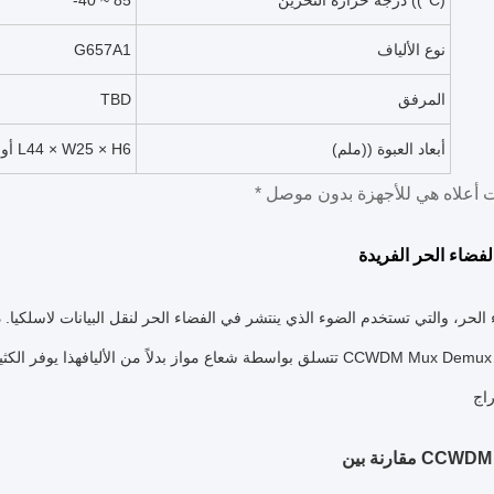
درجة حرارة التخزين ((°C)
-40 ~ 85
نوع الألياف
G657A1
المرفق
TBD
أبعاد العبوة ((ملم)
L55 × W35 × H8 أو L44 × W25 × H6
لفضاء الحر الفريدة
تتسلق بواسطة شعاع مواز بدلاً من الأليافهذا يوفر الكثير من المسا