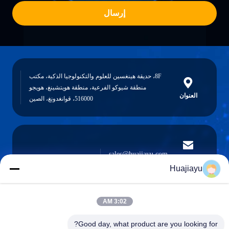
إرسال
8F، حديقة هينغسين للعلوم والتكنولوجيا الذكية، مكتب
منطقة شيوكو الفرعية، منطقة هويتشينغ، هويجو
العنوان
516000، قوانغدونغ، الصين
sales@huajiayu.com
البريد
الإلكتروني
Huajiayu
3:02 AM
0086-18664306976
Good day, what product are you looking for?
الهاتف