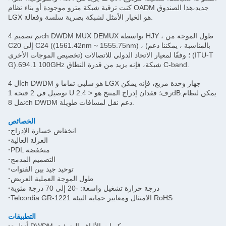
كنت ترقية شبكة مترو موجودة أو بناء نظام OADM جديد،هذا الصندوق
LGX هو الخيار الأمثل لشبكة بصرية سلسة وفعالة.
تم تصميم 4ch DWDM MUX DEMUX بواسطة HJY ، طول الموجة من
C20 إلى C24 ((1561.42nm ~ 1555.75nm) ، (بالمناسبة ، يمكننا دعم
تخصيص الموجات الأخرى) ؛ وفقًا لمعيار الاتحاد الدولي للاتصالات (ITU-T
G).694.1 100GHz شبكة، فإنه يزيد من قدرة النطاق C-band.
ال 4ch DWDM هو سلبي تماما و LGX جهاز وحدة مربع، فإنه يمكن
توصيل في 2 فتحة 1 U رف؛ فقدان إدراج المنتج هو < 2.4dB.يمكن لنظام
نقل 8ch DWDM دعم نقل لمسافات طويلة.
الخصائص
انخفاض خسارة الإدراج
·
العزلة العالية
·
PDL منخفضة
·
التصميم المدمج
·
توحيد جيد بين القنوات
·
طول الموجة العملية العريض
·
درجة حرارة تشغيل واسعة: -20 إلى 70 درجة مئوية
·
Telcordia GR-1221 الامتثال ومعايير حماية البيئة RoHS
·
التطبيقات