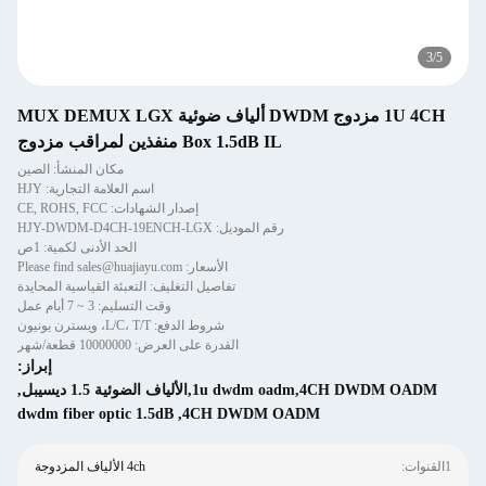
3
/
5
1U 4CH مزدوج DWDM ألياف ضوئية MUX DEMUX LGX
Box 1.5dB IL منفذين لمراقب مزدوج
مكان المنشأ: الصين
اسم العلامة التجارية: HJY
إصدار الشهادات: CE, ROHS, FCC
رقم الموديل: HJY-DWDM-D4CH-19ENCH-LGX
الحد الأدنى لكمية: 1ص
الأسعار: Please find sales@huajiayu.com
تفاصيل التغليف: التعبئة القياسية المحايدة
وقت التسليم: 3 ~ 7 أيام عمل
شروط الدفع: L/C، T/T، ويسترن يونيون
القدرة على العرض: 10000000 قطعة/شهر
إبراز:
1u dwdm oadm,4CH DWDM OADM,الألياف الضوئية 1.5 ديسيبل
,
dwdm fiber optic 1.5dB
,
4CH DWDM OADM
1القنوات:
4ch الألياف المزدوجة