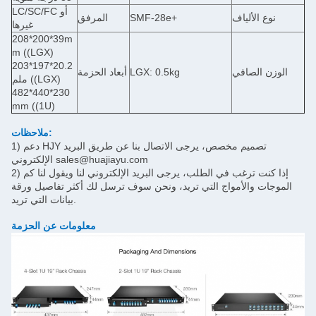
LC/SC/FC أو
نوع الألياف
SMF-28e+
المرفق
غيرها
208*200*39m
m ((LGX)
203*197*20.2
الوزن الصافي
LGX: 0.5kg
أبعاد الحزمة
ملم ((LGX)
482*440*230
mm ((1U)
ملاحظات:
1) دعم HJY تصميم مخصص، يرجى الاتصال بنا عن طريق البريد
الإلكتروني sales@huajiayu.com
2) إذا كنت ترغب في الطلب، يرجى البريد الإلكتروني لنا ويقول لنا كم
الموجات والأمواج التي تريد، ونحن سوف ترسل لك أكثر تفاصيل ورقة
بيانات التي تريد.
معلومات عن الحزمة