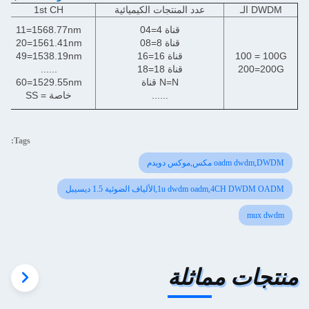
الـ DWDM
عدد المنتجات الكيميائية
1st CH
04=4 قناة
11=1568.77nm
08=8 قناة
20=1561.41nm
100 = 100G
16=16 قناة
49=1538.19nm
200=200G
18=18 قناة
......
قناة N=N
60=1529.55nm
......
SS = خاصة
Tags:
oadm dwdm,DWDM مكس,موكس دويدم
1u dwdm oadm,4CH DWDM OADM,الألياف الضوئية 1.5 ديسيبل
mux dwdm
منتجات مماثلة