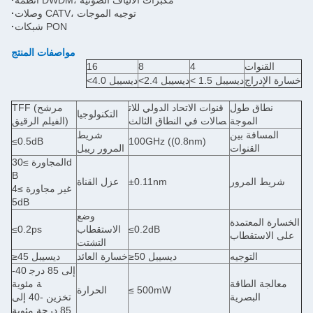
أنظمة DWDM، مكبرات الألياف الضوئية
·
وصلات CATV، توجيه الموجات
·
شبكات PON
·
مواصفات المنتج
القنوات
4
8
16
خسارة الإدراج
< 1.5 ديسيبل
<2.4 ديسيبل
<4.0 ديسيبل
نطاق طول
قنوات الاتحاد الدولي للات
TFF (مرشح
التكنولوجيا
الموجة
صالات في النطاق الثالث
الفيلم الرقيق)
المسافة بين
شريط
≤0.5dB
100GHz ((0.8nm)
القنوات
المرور ريبل
المجاورة ≥30d
B
شريط المرور
±0.11nm
عزل القناة
غير مجاورة ≥4
5dB
وضع
الخسارة المعتمدة
≤0.2dB
الاستقطاب
≤0.2ps
على الاستقطاب
التشتت
التوجيه
≥50 ديسيبل
خسارة العائد
≥45 ديسيبل
-40 إلى 85 درج
معالجة الطاقة
ة مئوية
≤ 500mW
الحرارة
البصرية
تخزين -40 إلى
85 درجة مئوية