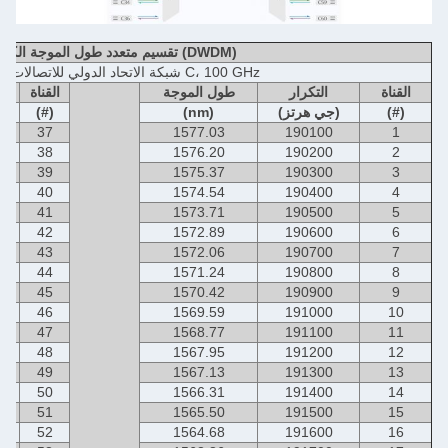
تقسيم متعدد طول الموجة الكثيف (DWDM)
شبكة الاتحاد الدولي للاتصالات: النطاق C، 100 GHz
القناة
التكرار
طول الموجة
القناة
(#)
(جي هرتز)
(nm)
(#)
37
1577.03
190100
1
38
1576.20
190200
2
39
1575.37
190300
3
40
1574.54
190400
4
41
1573.71
190500
5
42
1572.89
190600
6
43
1572.06
190700
7
44
1571.24
190800
8
45
1570.42
190900
9
46
1569.59
191000
10
47
1568.77
191100
11
48
1567.95
191200
12
49
1567.13
191300
13
50
1566.31
191400
14
51
1565.50
191500
15
52
1564.68
191600
16