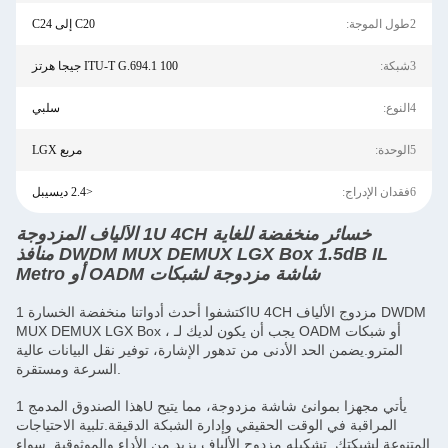
2طول الموجة:
C20 إلى C24
3شبكة:
ITU-T G.694.1 100 جيجا هرتز
4النوع:
سلبي
5الوحدة:
مربع LGX
6فقدان الإدراج:
<2.4 ديسيبل
خسائر منخفضة للغاية 1U 4CH الألياف المزدوجة
DWDM MUX DEMUX LGX Box 1.5dB IL منافذ
شاشة مزدوجة لشبكات OADM أو Metro
اكتشفوا أحدث أدواتنا منخفضة الخسارة 1U 4CH مزدوج الألياف DWDM
MUX DEMUX LGX Box ، يجب أن يكون لديك لـ OADM أو شبكات
المترو.يضمن الحد الأدنى من تدهور الإشارة، توفير نقل البيانات عالية
السرعة ومستقرة.
هذا الصندوق المدمج 1U يأتي مجهزا بموانئ شاشة مزدوجة، مما يتيح
المراقبة في الوقت الحقيقي وإدارة الشبكة الدقيقة.تلبية الاحتياجات
المتنوعة لشبكتك. تشكيله مزدوج الألياف يزيد من الأداء والموثوقية. سواء