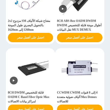
8CH ABS Box OADM DWDM
مفتاح شبكة الألياف SM مزدوج 2x2
أطوال موجة قابلة للتخصيص DWDM
بالتحويل البصري طول الموجة
MUX DEMUX نقل البيانات
1260nm إلى 1620nm
احصل على أفضل سعر
احصل على أفضل سعر
4 إلى 8 قنوات CCWDM CWDM
قابلة للتخصيص 8CH DWDM
Mux Demux ألياف ضوئية متعددة
OADM C Band Fiber Optic Mux
للاتصالات
لمراكز بيانات الاتصالات
احصل على أفضل سعر
احصل على أفضل سعر