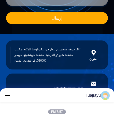
إرسال
8F، حديقة هينغسين للعلوم والتكنولوجيا الذكية، مكتب
منطقة شيوكو الفرعية، منطقة هويتشينغ، هويجو
العنوان
516000، قوانغدونغ، الصين
sales@huajiayu.com
البريد
الإلكتروني
Huajiayu
7:57 PM