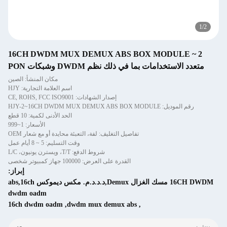
1
/
2
2 ~ 16CH DWDM MUX DEMUX ABS BOX MODULE
متعدد الاستخدامات بما في ذلك نظم DWDM وشبكات PON
مكان المنشأ: الصين
اسم العلامة التجارية: HJY
إصدار الشهادات: CE, ROHS, FCC ISO9001
رقم الموديل: HJY-2~16CH DWDM MUX DEMUX ABS BOX MODULE
الحد الأدنى لكمية: 10 قطع
الأسعار: 1~999
تفاصيل التغليف: لفة، التعبئة محايدة أو مع شعار OEM
وقت التسليم: 5 ~ 8 أيام عمل
شروط الدفع: T/T، ويسترن يونيون، L/C
القدرة على العرض: 100000 جهاز كمبيوتر شخصى
إبراز:
16CH DWDM مسك الغزال Demux,د.د.د.م. مكس ديموكس abs,16ch
dwdm oadm
16ch dwdm oadm
,
dwdm mux demux abs
,