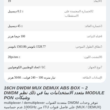
1الأبعاد:
19
2الخسارة المعتمدة على
≤ 0.2 ديسيبل
الاستقطاب:
3خسارة العائد:
≥ 45 ديسيبل
4قناة التباعد:
100 جيجا هرتز
5نطاق الطول الموجي:
1528.77 نانومتر-1563.86 نانومتر
6التشتت اللون:
≤ 20ps/nm
7نوع الجهاز:
LC / اتحاد الوطنيين الكونغوليين
8إمدادات الطاقة:
تيار متردد 100 ~ 240 فولت ، 50/60 هرتز
2 ~ 16CH DWDM MUX DEMUX ABS BOX
MODULE متعدد الاستخدامات بما في ذلك نظم DWDM
وشبكات PON
تتوفر وحدات DWDM متعددة القنوات multiplexer / demultiplexer
(MUX / DEMUX) على فاصل قنوات ITU من 100GHz.عدم حساسية