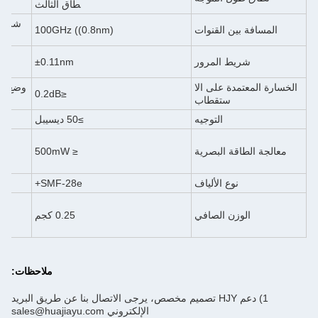
طاق الثالث
شريط 
المسافة بين القنوات
100GHz ((0.8nm)
شريط المرور
±0.11nm
الخسارة المعتمدة على الا
وضع ال
≤0.2dB
ستقطاب
التوجيه
≥50 ديسيبل
خ
معالجة الطاقة البصرية
≤ 500mW
نوع الألياف
SMF-28e+
الوزن الصافي
0.25 كجم
أ
ملاحظات:
1) دعم HJY تصميم مخصص، يرجى الاتصال بنا عن طريق البريد
الإلكتروني sales@huajiayu.com