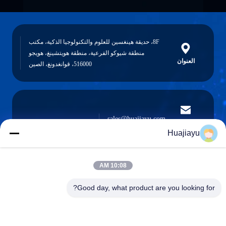
8F، حديقة هينغسين للعلوم والتكنولوجيا الذكية، مكتب
منطقة شيوكو الفرعية، منطقة هويتشينغ، هويجو
العنوان
516000، قوانغدونغ، الصين
sales@huajiayu.com
البريد
الإلكتروني
Huajiayu
10:08 AM
0086-18664306976
Good day, what product are you looking for?
الهاتف