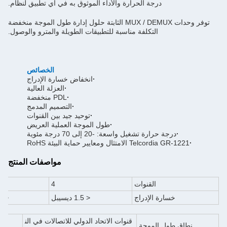
درجة الحرارة والأداء الموثوق به في أي تطبيق لنظام.
توفر وحدات MUX / DEMUX الثابتة حلول إدارة طول الموجة منخفضة
التكلفة مناسبة للتطبيقات الطويلة والمترو والوصول.
الخصائص
·
انخفاض خسارة الإدراج
·
العزلة العالية
·
PDL منخفضة
·
أنظمة WDM
·
التصميم المدمج
·
توحيد جيد بين القنوات
·
طول الموجة العملية العريض
·
درجة حرارة تشغيل واسعة: -20 إلى 70 درجة مئوية
·
Telcordia GR-1221 الامتثال ومعايير حماية البيئة RoHS
مواصفات المنتج
القنوات
4
خسارة الإدراج
< 1.5 ديسيبل
<2.4 ديسيبل
قنوات الاتحاد الدولي للاتصالات في الن
نطاق طول الموجة