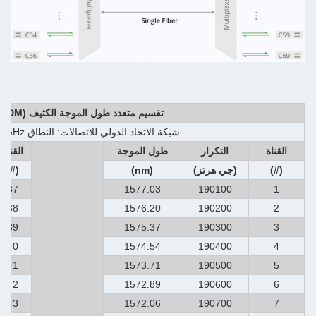
تقسيم متعدد طول الموجة الكثيف (DWDM)
شبكة الاتحاد الدولي للاتصالات: النطاق C، 100 GHz
القناة
التكرار
طول الموجة
القناة
(#)
(جي هرتز)
(nm)
(#)
37
1577.03
190100
1
38
1576.20
190200
2
39
1575.37
190300
3
40
1574.54
190400
4
41
1573.71
190500
5
42
1572.89
190600
6
43
1572.06
190700
7