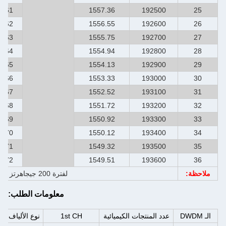
61
1557.36
192500
25
62
1556.55
192600
26
63
1555.75
192700
27
64
1554.94
192800
28
65
1554.13
192900
29
66
1553.33
193000
30
67
1552.52
193100
31
68
1551.72
193200
32
69
1550.92
193300
33
70
1550.12
193400
34
71
1549.32
193500
35
72
1549.51
193600
36
ملاحظة:
لفترة 200 جيجاهرتز استخدام إما القنوات غير العادية أو حتى.
معلومات الطلب:
الـ DWDM
عدد المنتجات الكيميائية
1st CH
نوع الألياف
ط