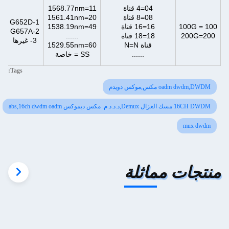
04=4 قناة
11=1568.77nm
08=8 قناة
20=1561.41nm
1-G652D
100 = 100G
16=16 قناة
49=1538.19nm
2-G657A
200=200G
18=18 قناة
......
3- غيرها
قناة N=N
60=1529.55nm
......
SS = خاصة
Tags:
oadm dwdm,DWDM مكس,موكس دويدم
16CH DWDM مسك الغزال Demux,د.د.د.م. مكس ديموكس abs,16ch dwdm oadm
mux dwdm
منتجات مماثلة