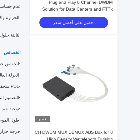
Plug and Play 8 Channel DWDM
Solution for Data Centers and FTTx
Networks‌
الحرارة والأداء الموثوق به في أي تطبيق لنظام.
احصل على أفضل سعر
توفر وحدات DEMUX
الخصائص
·
انخفاض خسا
·
العزلة العال
·
PDL منخفضة
·
التصميم ال
·
توحيد جيد ب
فيديو
·
طول الموجة
·
درجة حرارة تشغيل 
8 CH DWDM MUX DEMUX ABS Box for
High Density Wavelength Division