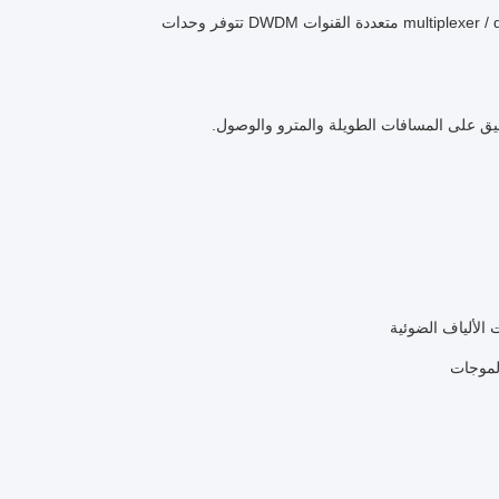
تتوفر وحدات DWDM متعددة القنوات multiplexer / demultiplexer (MUX / DEMUX) على فاصل قنوات ITU من 100GHz.عدم حساسية درجة
يق على المسافات الطويلة والمترو والوصول.