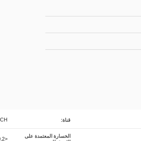
8CH
قناة:
الخسارة المعتمدة على
<0.2 ديسيبل