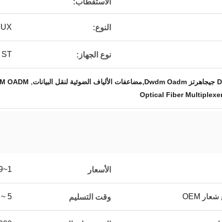
الاستقطاب:
M MUX
النوع:
/ ST
نوع الجهاز:
,
DM OADM
Optical Fiber Multiplexe
1~999
الأسعار
عار OEM
5 ~ 8 أيام عمل
وقت التسليم