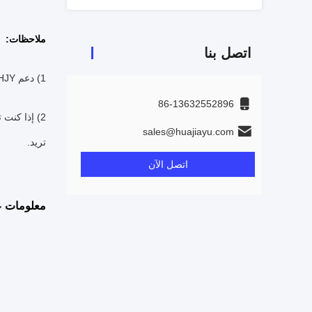
ملاحظات:
اتصل بنا
1) دعم HJY تصميم مخصص، يرجى الاتصال بنا عن طريق البريد الإلكتروني sales@huajiayu.com
86-13632552896
2) إذا كنت
sales@huajiayu.com
تريد.
اتصل الآن
معلومات ع