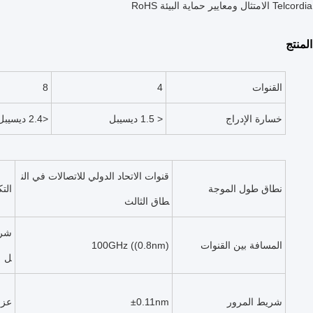
ومعايير حماية البيئة RoHS
لمنتج
القنوات
4
8
خسارة الإدراج
< 1.5 ديسيبل
<2.4 ديسيبل
قنوات الاتحاد الدولي للاتصالات في الن
نطاق طول الموجة
التك
طاق الثالث
شري
المسافة بين القنوات
100GHz ((0.8nm)
ل
شريط المرور
±0.11nm
عزل