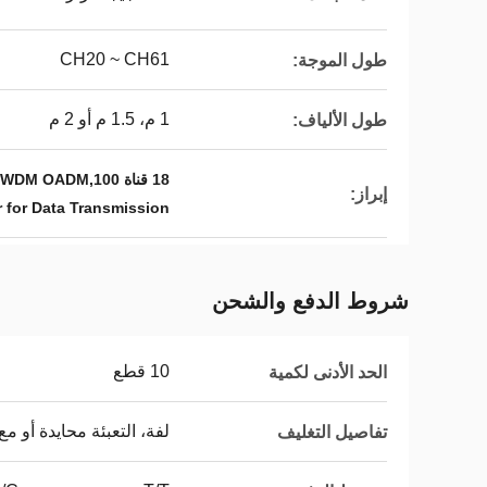
CH20 ~ CH61
طول الموجة:
1 م، 1.5 م أو 2 م
طول الألياف:
18 قناة DWDM OADM,100 جيجاهرتز Dwdm Oadm,مضاعفات الألياف الضوئية لنقل البيانات
إبراز:
r for Data Transmission
شروط الدفع والشحن
10 قطع
الحد الأدنى لكمية
لفة، التعبئة محايدة أو مع ش
تفاصيل التغليف