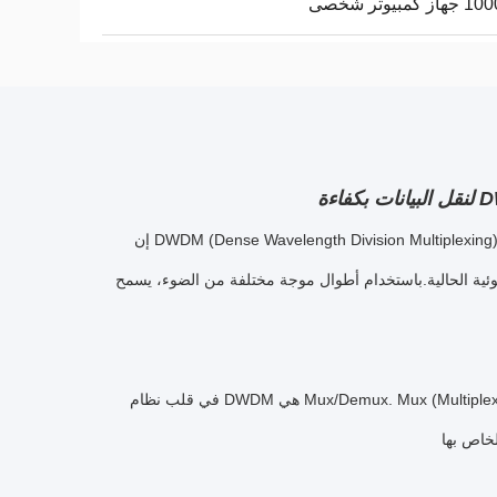
 كمبيوتر شخصى
إن DWDM (Dense Wavelength Division Multiplexing) هي تكنولوجيا متقدمة لتنسيق متعدد البصريات مصممة لتحقيق أقصى قدر من سعة النطاق
تخدام أطوال موجة مختلفة من الضوء، يسمح DWDM بإرسال إشارات بيانات متعددة من مصادر مختلفة في
في قلب نظام DWDM هي Mux/Demux. Mux (Multiplexer) يجمع بين العديد من إشارات البيانات في تيار واحد لنقل،بينما Demux (Demultiplexer)