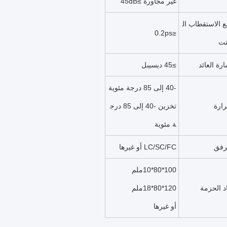
غير مجاورة ≥45dB
 الاستقطاب ال
≤0.2ps
تت
رة العائد
≥45 ديسيبل
-40 إلى 85 درجة مئوية
رارة
تخزين -40 إلى 85 درج
ة مئوية
رفق
LC/SC/FC أو غيرها
100*80*10ملم
اد الحزمة
120*80*18ملم
أو غيرها