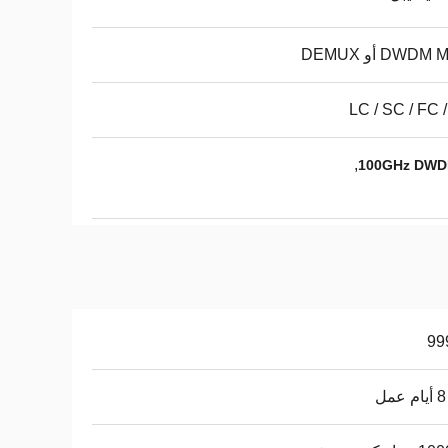
DWD أو DEMUX
LC / SC / FC 
,
100GHz DW