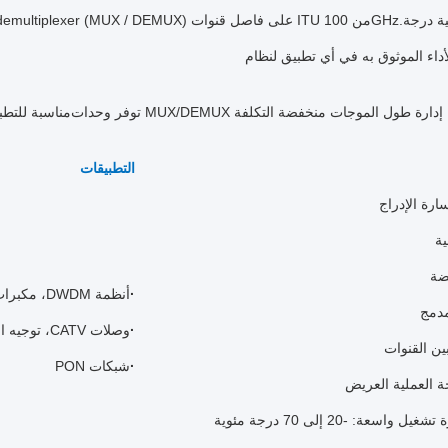
MUX/ الثابتة حلول إدارة طول الموجات منخفضة التكلفة
مناسبة للتطب
التطبيقات
رة الإدراج
ية
·
أنظمة DWDM، مكبرات الألياف الضوئية
مدمج
·
وصلات CATV، توجيه الموجات
ين القنوات
·
شبكات PON
 العملية العريض
واسعة: -20 إلى 70 درجة مئوية