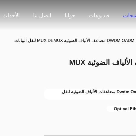
نتجات
فيديوهات
حولنا
اتصل بنا
الأحداث
18 قناة DWDM OADM مضاعف الألياف الضوئية MUX
18 قناة DWDM OADM,100 جيجاهرتز Dwdm Oadm,مضاعفات الألياف الضوئية لنقل
Optical Fi