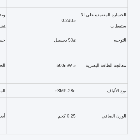
الخسارة المعتمدة على الا
وضع
≤0.2dB
ستقطاب
تش
التوجيه
≥50 ديسيبل
خسا
معالجة الطاقة البصرية
≤ 500mW
الح
نوع الألياف
SMF-28e+
الم
الوزن الصافي
0.25 كجم
أبع