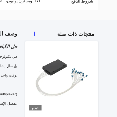
T/T، ويسترن يونيون، L/C
شروط الدفع
وصف الم
منتجات ذات صلة
حل الألياف الضوئي
وقت واحد عبر ألياف واحدة.
يفصل الإشارات المشتركة في نهاية الاستقبال ويقود كل قناة إلى جهاز الاستقبال البصري الخاص بها.
فيديو