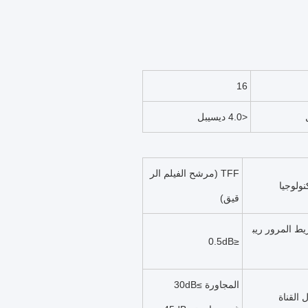
16
<4.0 ديسيبل
TFF (مرشح الفيلم الر
نولوجيا
قيق)
ط المرور ريب
≤0.5dB
المجاورة ≥30dB
 القناة